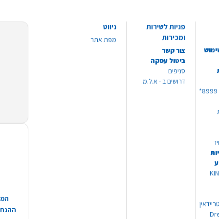
פניות לשירות
ניווט
ומכירות
מפת אתר
ימוש
צור קשר
ביטול עסקה
סניפים
דרושים ב - א.ל.מ.
יר
ות
ע
 מוצרי KING
המח
ריידאין
ההנחות
וי Dream