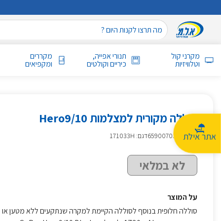
מקרני קול
תנורי אפייה,
מקררים
וטלוויזיות
כיריים וקולטים
ומקפיאים
סוללה מקורית למצלמות Hero9/10
אתר אילת
מק״ט
:
659007035
דגם: 171033H
לא במלאי
על המוצר
סוללה חלופית בנוסף לסוללה הקיימת למקרה שנתקעים ללא מטען או יכ