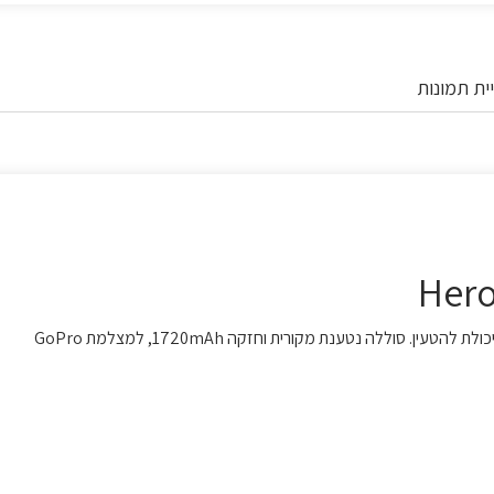
ית תמונות
סוללה חלופית בנוסף לסוללה הקיימת למקרה שנתקעים ללא מטען או יכולת להטעין. סוללה נטענת מקורית וחזקה 1720mAh, למצלמת GoPro