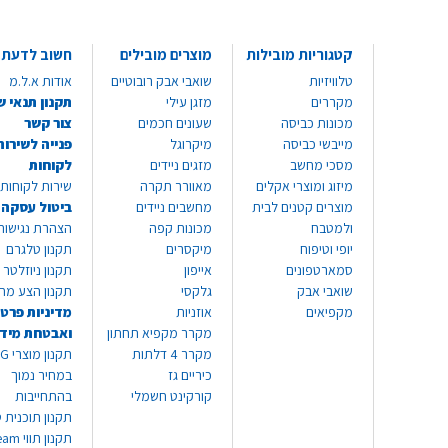
קטגוריות מובילות
מוצרים מובילים
חשוב לדעת
טלוויזיות
שואבי אבק רובוטיים
אודות א.ל.מ
מקררים
מזגן עילי
תקנון תנאי ש
מכונות כביסה
שעונים חכמים
צור קשר
מייבשי כביסה
מיקרוגל
פנייה לשירות
מסכי מחשב
מזגים ניידים
לקוחות
מיזוג ומוצרי אקלים
מאוורר תקרה
שירות לקוחות 8999*
מוצרים קטנים לבית
מחשבים ניידים
ביטול עסקה
ולמטבח
מכונות קפה
הצהרת נגישות
יופי וטיפוח
מיקסרים
תקנון טלגרם
סמארטפונים
אייפון
תקנון ניוזלטר
שואבי אבק
גלקסי
תקנון הצע מח
מקפיאים
אוזניות
מדיניות פרטי
מקרר מקפיא תחתון
ואבטחת מיד
מקרר 4 דלתות
תקנון
כיריים גז
במחיר נמוך
קורקינט חשמלי
בהתחייבות
תקנון תוכנית ט
תקנון תו