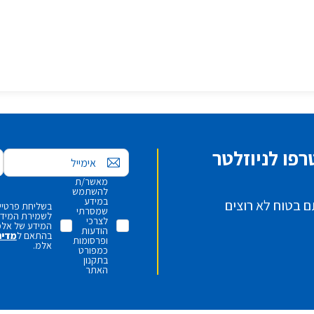
פו לניוזלטר
אימייל
מאשר/ת
להשתמש
במידע
ם בטוח לא רוצים
בשליחת פרטיי,
שמסרתי
לשמירת המידע 
לצרכי
המידע של אלמ
הודעות
בהתאם ל
מדינ
ופרסומות
אלמ.
כמפורט
בתקנון
האתר