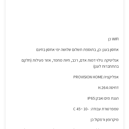
WIFI כן
אחסון בענן :כן, בתוספת תשלום שלושה ימי אחסון בחינם
אנליטיקה :גילוי דמות אדם, רכב, חיות מחמד, אזור פעילות (חלקם
בהתחברות לענן)
אפליקציה:PROVISION HOME
דחיסה:H.264
הגנת מים ואבק:IP65
טמפרטורת עבודה: -10 ~45 C
מיקרופון ורמקול:כן