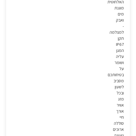
האלחוטית
מוגנת
מים
ואבק
-
למצלמה
תקן
IP67
המגן
עליה
ושומר
על
בטיחותכם
מסביב
לשעון
ובכל
מזג
אוויר
אורך
חיי
סוללה
ארוכים
טעינה