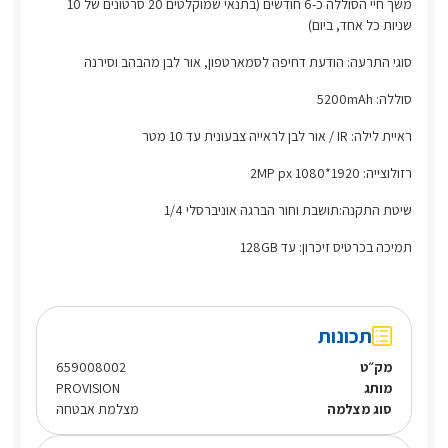
משך חיי הסוללה כ-6 חודשים (בתנאי שמוקלטים 20 סרטונים של 10
שניות כל אחד, ביום)
סוגי התרעה: הודעת דחיפה לסמארטפון, אור לבן מהבהב וסירנה
סוללה: 5200mAh
ראיית לילה: IR / אור לבן לראייה צבעונית עד 10 מטר
רזולוצייה: 2MP px 1080*1920
שיטת התקנה:תושבת וחור הברגה אוניברסלי 1/4
תמיכה בכרטיס זיכרון: עד 128GB
תכונות
מק״ט
659008002
מותג
PROVISION
סוג מצלמה
מצלמת אבטחה