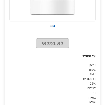
לא במלאי
על המוצר
חיישן
צילום
4MP
ברזולוציית
2.5K
לצילום
חד
במיוחד
ומלא