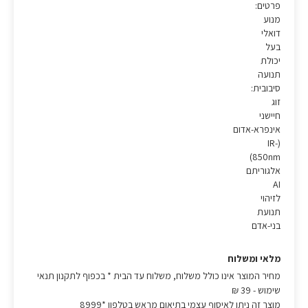
פרטים:
מנוע
דואלי
בעל
יכולת
תנועה
סיבובית:
זוג
חיישני
אינפרא-אדום
(IR-
850nm)
אלגוריתם
AI
לזיהוי
תנועת
בני-אדם
מלאי ומשלוח
מחיר המוצר אינו כולל משלוח, משלוח עד הבית * בכפוף לתקנון תנאי
שימוש
- 39 ₪
מוצר זה ניתן לאיסוף עצמי בתיאום מראש בטלפון *8999