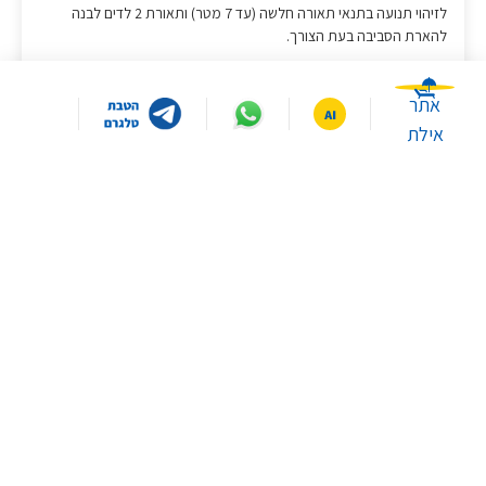
לזיהוי תנועה בתנאי תאורה חלשה (עד 7 מטר) ותאורת 2 לדים לבנה
להארת הסביבה בעת הצורך.
אלגוריתם AI לזיהוי תנועת בני-אדם:
אתר
לצמצום התראות שווא, כולל מעקב אוטומטי אחר אובייקט בתנועה.
אילת
אינטרקום דו כיווני:
רמקול חזק ומיקרופון מובנה לשיחות בטווח של עד 7 מטר באמצעות
היישום Mi Home.
התראה עם תאורה וסירנה:
כאשר המצלמה מזהה תנועה תופעל סירנה ותאורה כדי להפחיד את
הפולשים.
צילום דולג-זמן:
במה תרצו שאסייע לכם היום?
יצירת סרטונים קצרים על פני פרקי זמן ארוכים.
שליטה והפעלה מלאה באמצעות היישום Mi Home ותמיכה בהפעלה
קולית עם אמזון ®Alexa ו- ®Google Assistant (Alexa - רכיב זה אינו פועל
איפה ממוקמים הסניפים
איך יוצרים קשר עם שירות