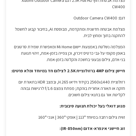
מצלמת אבטחת חוץ 2.5K Full HD דגם Xiaomi Outdoor Camera
CW400
דגם: Outdoor Camera CW400
מצלמת אבטחה חדשנית ומתקדמת, מבוססת AI, בחיבור קבוע לחשמל
להתקנה בתוך ומחוץ לבית.
המצלמה נשלטת באמצעות יישום Mi Home ומאפשרת שמירת סרטונים
באופן מקומי על-גבי כרטיס זיכרון, וכן צפייה בזמן-אמת, זיהוי תנועת
בני-אדם, צילום צבעוני בחשכה והקלטה בזמן-אמת.
חיישן צילום 4MP ברזולוציית 2.5K לצילום חד במיוחד ומלא פרטים:
רזולוציית 2560x1440 בקידוד וידיאו H.265, ובמצב HDR בתאורת יום
חזקה או תאורה אחורית בוהקת; מפתח צמצם f/1.6 לרגישות גבוהה
לקליטת אור גם בתנאי צילום חשוכים.
מנוע דואלי בעל יכולת תנועה סיבובית:
זווית צילום רחבה במיוחד 113° | אופקי 360° | אנכי 160°
זוג חיישני אינפרא-אדום (IR-850nm):