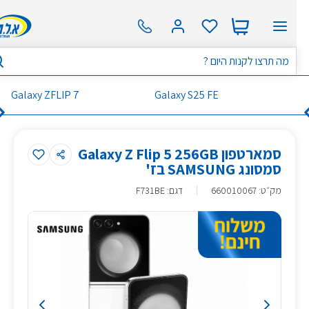
Galaxy ZFLIP 7
Galaxy S25 FE
סמארטפון Galaxy Z Flip 5 256GB
סמסונג SAMSUNG בז'
מק״ט
:
660010067
דגם: F731BE