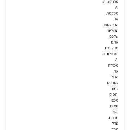
טכנולוגיית
AI
מסכמת
את
ההקלטות
הקוליות
שלכם.
אתם
מקליטים
וטכנולוגיית
AI
ממירה
את
הקול
לטקסט
כתוב
ותפיק
ממנו
סיכום
ואף
תרגום.
גודל
מסך