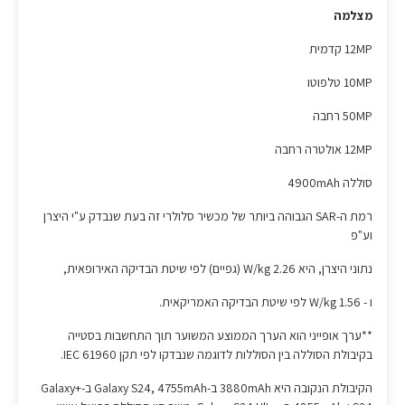
מצלמה
12MP קדמית
10MP טלפוטו
50MP רחבה
12MP אולטרה רחבה
סוללה 4900mAh
רמת ה-SAR הגבוהה ביותר של מכשיר סלולרי זה בעת שנבדק ע"י היצרן
וע"פ
נתוני היצרן, היא 2.26 W/kg (גפיים) לפי שיטת הבדיקה האירופאית,
ו - 1.56 W/kg לפי שיטת הבדיקה האמריקאית.
**ערך אופייני הוא הערך הממוצע המשוער תוך התחשבות בסטייה
בקיבולת הסוללה בין הסוללות לדוגמה שנבדקו לפי תקן IEC 61960.
הקיבולת הנקובה היא 3880mAh ב-Galaxy S24, 4755mAh ב-+Galaxy