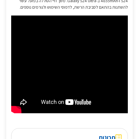
S24 ו-4855mAh ב-Galaxy S24 Ultra. משך חיי הסוללה בפועל עשוי
להשתנות בהתאם לסביבת הרשת, לדפוסי השימוש ולגורמים נוספים.
תכונות