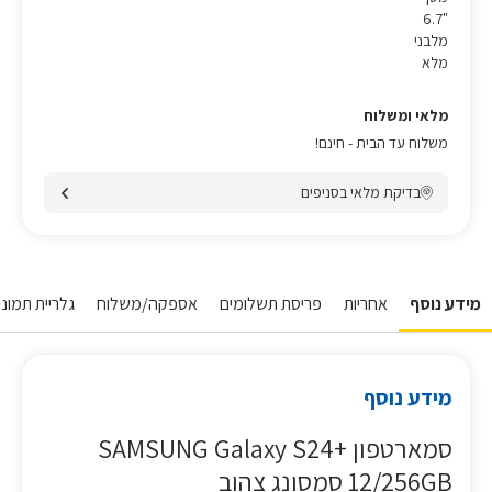
"6.7
מלבני
מלא
מלאי ומשלוח
משלוח עד הבית - חינם!
בדיקת מלאי בסניפים
מידע נוסף
אחריות
פריסת תשלומים
אספקה/משלוח
גלריית תמונות
מידע נוסף
סמארטפון SAMSUNG Galaxy S24+
12/256GB סמסונג צהוב