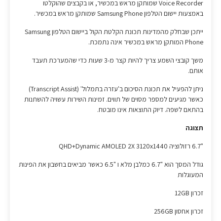
Voice Recorder שמותקן מראש במכשיר, או בקבצים שהוקלטו
באמצעות יישום הטלפון Samsung Phone שמותקן מראש במכשיר.
ייתכן שבחלק מהמדינות תכונת הקלטת הקול ביישום הטלפון Samsung
Phone המותקן מראש במכשיר אינה נתמכת.
משך קובצי השמע צריך להיות קצר מ-3 שעות כדי שהמערכת תעבד
אותם.
ניתן להפעיל את תכונת הסיכום ב'עזרה בתמלול' (Transcript Assist)
כאשר מגיעים למספר מסוים של תווים. זמינות השירות עשויה להשתנות
בהתאם לשפה. דיוק התוצאות אינו מובטח.
תצוגה
"6.7 רזולוציה QHD+Dynamic AMOLED 2X 3120x1440
גודל המסך הוא "6.7 כמלבן מלא ו "6.5 כאשר מביאים בחשבון את הפינות
המעוגלות
זכרון 12GB
זכרון אחסון 256GB