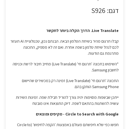
דגם: S926
Live Translate. הדרך הקלה ביותר לתקשר
קבלו תרגום מהיר בשיחת הטלפון הבאה. הבנתם נכון, טכנולוגיית AI תעזור
לכם לנהל שיחת טלפון בשפה אחרת. ואם זה לא מספיק, התכונה
מתרגמת גם הודעות.
*השימוש בתכונה 'תרגום חי' (Live Translate) מחייב חיבור לרשת וכניסה
לחשבון Samsung.
התכונה 'תרגום חי' (Live Translate) זמינה רק במכשירים שהיישום
Samsung Phone הותקן בהם.
ייתכן שבשפות מסוימות יהיה צורך להוריד חבילת שפה. זמינות השירות
עשויה להשתנות בהתאם לשפה. דיוק התוצאות אינו מובטח
Circle to Search with Google - מקיפים ומוצאים
חפשו כפי שלא חיפשתם מעולם באמצעות 'הקפה לחיפוש' (Circle to