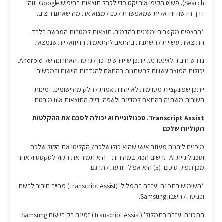
Search). פשוט הקיפו אובייקט כדי לקבל תוצאות בחיפוש Google. זוהי
דרך חדשה וויזואלית שמאפשרת לכם למצוא את מה שאתם רוצים.
*הרצפים מקוצרים ומוצגים בהדמיה. תוצאות למטרות המחשה בלבד.
התוצאות עשויות להשתנות בהתאם להתאמות הוויזואליות שנמצאו.
נדרש חיבור לאינטרנט. ייתכן שיידרש עדכון לגרסה האחרונה של Android.
יכולות המוצר עשויות להשתנות בהתאם להגדרות היישום והמכשיר.
ייתכן שפונקציות מסוימות לא יהיו תואמות לחלק מהיישומים. זמינות
השירות משתנה בהתאם למדינה ולשפה. דיוק התוצאות אינו מובטח.
Transcript Assist. טכנולוגיית AI יכולה לסכם את ההקלטות
הקוליות שלכם
מוכנים ליהנות מעוזר אישי שהוא כולו שלכם? הקליטו את הקול שלכם
וטכנולוגיית AI תרשום הכול במהירות – היא תמיר את הקול לטקסט ולאחר
מכן תפיק סיכום. (3) היא אפילו יודעת לתרגם.
*השימוש בתכונה 'עזרה בתמלול' (Transcript Assist) מחייב חיבור לרשת
וכניסה לחשבון Samsung.
התכונה 'עזרה בתמלול' (Transcript Assist) זמינה רק ביישום Samsung