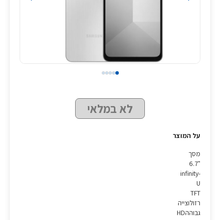
לא במלאי
על המוצר
מסך
"6.7
infinity-
U
TFT
רזולוצייה
גבוההHD