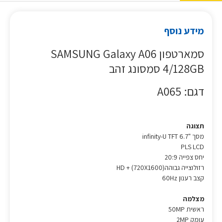
מידע נוסף
סמארטפון SAMSUNG Galaxy A06
4/128GB סמסונג זהב
דגם: A065
תצוגה
מסך "6.7 infinity-U TFT
PLS LCD
יחס צפייה 20:9
רזולוצייה גבוההHD + (720X1600)
קצב רענון 60Hz
מצלמה
ראשית 50MP
עומק 2MP