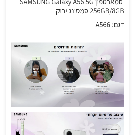
סמארטפון SAMSUNG Galaxy A56 5G
256GB/8GB סמסונג ירוק
דגם: A566