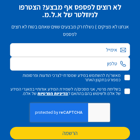
לא רוצים לפספס אף מבצע? הצטרפו
לניוזלטר של א.ל.מ.
אנחנו לא מציקים :) נשלח רק מבצעים שווים שאתם בטוח לא רוצים
לפספס
אימייל
מאשר/ת להשתמש במידע שמסרתי לצרכי הודעות ופרסומות
כמפורט בתקנון האתר
בשליחת פרטיי, אני מסכים/ה לשמירת המידע אודותיי במאגרי המידע
של אלמ ולשימוש בהם בהתאם ל
מדיניות הפרטיות
של אלמ.
הרשמה