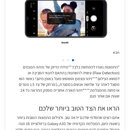
הבא
*התמונות נועדו להמחשה בלבד.**מידת הדיוק של מזהה הפגמים
(Flaw Detection) עשויה להשתנות בהתאם לתנאי הסביבה או
למושא הצילום.***זיהוי מצמוץ וטשטוש פועל באופן מיטבי כאשר הוא
מסוגל לאתר עד שלושה אנשים במסגרת, במרחק של עד 1.5 מטרים
או פחות מהמצלמה.****זיהוי תאורה אחורית מספק התראה כל 24
שעות אם אותר פגם.
הראו את הצד הטוב ביותר שלכם
אתם רוצים שהסלפי שלכם ייראה טוב. ולצילום התמונות הטובות ביותר
בשעות היום, המצלמה הקדמית של Galaxy A30 ברזולוציית 16 מגה
פיקסל מספקת לכם תמונות ברורות ברזולוציה גבוהה. ועם מיקוד סלפי