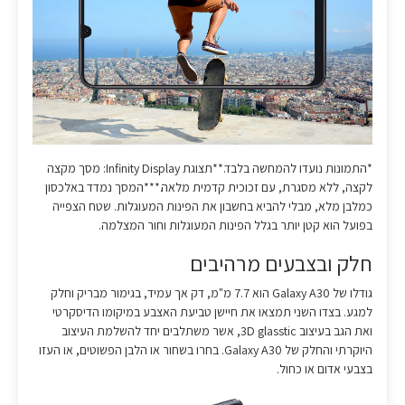
*התמונות נועדו להמחשה בלבד.**תצוגת Infinity Display: מסך מקצה
לקצה, ללא מסגרת, עם זכוכית קדמית מלאה.***המסך נמדד באלכסון
כמלבן מלא, מבלי להביא בחשבון את הפינות המעוגלות. שטח הצפייה
בפועל הוא קטן יותר בגלל הפינות המעוגלות וחור המצלמה.
חלק ובצבעים מרהיבים
גודלו של Galaxy A30 הוא 7.7 מ"מ, דק אך עמיד, בגימור מבריק וחלק
למגע. בצדו השני תמצאו את חיישן טביעת האצבע במיקומו הדיסקרטי
ואת הגב בעיצוב 3D glasstic, אשר משתלבים יחד להשלמת העיצוב
היוקרתי והחלק של Galaxy A30. בחרו בשחור או הלבן הפשוטים, או העזו
בצבעי אדום או כחול.