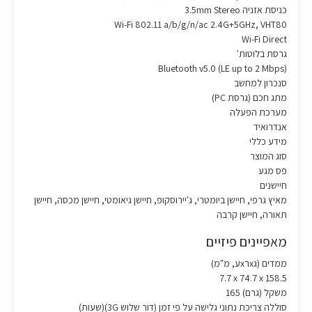
כניסת אזניה 3.5mm Stereo
Wi-Fi ‎802.11 a/b/g/n/ac 2.4G+5GHz, VHT80‎
Wi-Fi Direct
גרסת בלוטות'
‎Bluetooth v5.0 (LE up to 2 Mbps)‎
סנכרון למחשב
מתג חכם (גרסת PC)
מערכת הפעלה
אנדרואיד
מידע כללי
סוג המוצר
פס מגע
חיישנים
מאיץ גרפי, חיישן ביומטרי, ג'יירוסקופ, חיישן גיאומטי, חיישן מכסה, חיישן
תאורה, חיישן קרבה
מאפיינים פיזיים
ממדים (גxרxע, מ"מ)
‎7.7 x 74.7 x 158.5‎
משקל (גרם) 165
סוללה צריכת נתוני גלישה על פי זמן (דור שלוש 3G)(שעות)