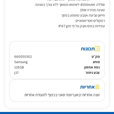
סוללה: 4500mAH לשימוש ממושך ללא צורך בטעינה
טעינה מהירה 25W
חיישן טביעת אצבע מוטמע במסך
רמקולים סטריאופוניים
עמידות במים ואבק על פי תקן IP67
תכונות
מק״ט
660050302
מותג
Samsung
נפח אחסון
128GB
צבע גימור
לבן
אחריות
שנה אחריות יבואן רשמי סאני בכפוף לתעודת אחריות