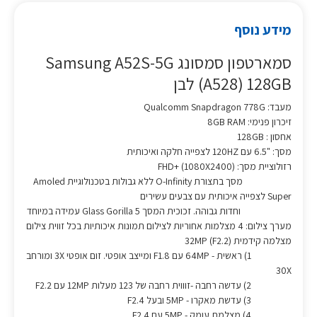
מידע נוסף
סמארטפון סמסונג Samsung A52S-5G
(A528) 128GB לבן
מעבד: Qualcomm Snapdragon 778G
זיכרון פנימי: 8GB RAM
אחסון : 128GB
מסך: "6.5 עם 120HZ לצפייה חלקה ואיכותית
רזולוציית מסך: (1080X2400) +FHD
מסך בתצורת O-Infinity ללא גבולות בטכנולוגיית Amoled
Super לצפייה איכותית עם צבעים עשירים
וחדות גבוהה. זכוכית המסך 5 Glass Gorilla עמידה במיוחד
מערך צילום: 4 מצלמות אחוריות לצילום תמונות איכותיות בכל זווית צילום
מצלמה קידמית 32MP (F2.2)
1) ראשית - 64MP עם F1.8 ומייצב אופטי. זום אופטי 3X ומורחב
30X
2) עדשה רחבה -זוווית רחבה של 123 מעלות 12MP עם F2.2
3) עדשת מאקרו - 5MP ובעל F2.4
4) מצלמת עומק - 5MP עם F2.4