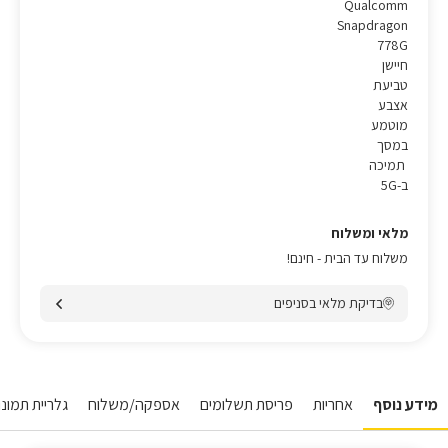
Qualcomm
Snapdragon
778G
חיישן
טביעת
אצבע
מוטמע
במסך
תמיכה
ב-5G
מלאי ומשלוח
משלוח עד הבית - חינם!
בדיקת מלאי בסניפים
מידע נוסף
אחריות
פריסת תשלומים
אספקה/משלוח
גלריית תמונות