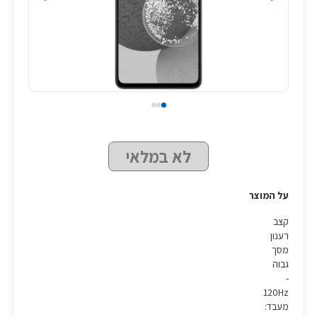
לא במלאי
על המוצר
קצב
רענון
מסך
גבוה
-
120Hz
מעבד: