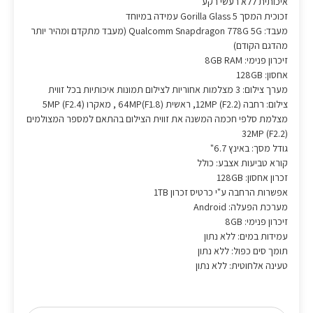
איכותית ללא רעשי רקע
זכוכית המסך Gorilla Glass 5 עמידה במיוחד
מעבד: Qualcomm Snapdragon 778G 5G (מעבד מתקדם ומהיר יותר
מהדגם הקודם)
זיכרון פנימי: 8GB RAM
אחסון: 128GB
מערך צילום: 3 מצלמות אחוריות לצילום תמונות איכותיות בכל זווית
צילום: רחבה (F2.2) 12MP, ראשית (F1.8)64MP , מאקרו (F2.4) 5MP
מצלמת סלפי חכמה המשנה את זווית הצילום בהתאם למספר המצולמים
(F2.2) 32MP
גודל מסך: באינץ 6.7"
קורא טביעות אצבע: כולל
זכרון אחסון: 128GB
אפשרות הרחבה ע"י כרטיס זכרון 1TB
מערכת הפעלה: Android
זיכרון פנימי: 8GB
עמידות במים: ללא נתון
תומך סים כפול: ללא נתון
טעינה אלחוטית: ללא נתון