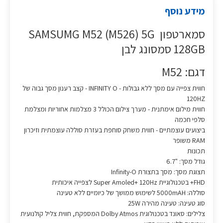
מידע נוסף
סמארטפון SAMSUMG M52 (M526) 5G
128GB סמסונג לבן
דגם: M52
חווית צפייה עם מסך ללא גבולות - INFINITY O - קצב רענון מסך גבוה של
120HZ
חווית מילום אימתנית - מערך צילום הכולל 3 מצלמות אחוריות ומצלמת
סלפי חכמה
ביצועים עוצמתיים - חווית משחק סוחפת בעזרת סוללה עוצמתית וזיכרון
RAM משופר
תכונות
גודל מסך: "6.7
תצוגת מסך: מסך בתצורת Infinity-O
FHD+ בטכנולוגיית Super Amoled+ 120Hz לצפייה איכותית
סוללה: 5000mAH לשימוש ממושך של כיומיים ללא טעינה
סוג טעינה: טעינה מהירה 25W
צלילים: סאונד בטכנולוגית Dolby Atmos המספקת, חווית צליל קולנועית