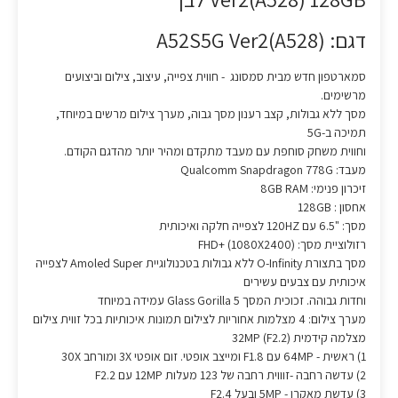
דגם: A52S5G Ver2(A528)
סמארטפון חדש מבית סמסונג - חווית צפייה, עיצוב, צילום וביצועים
מרשימים.
מסך ללא גבולות, קצב רענון מסך גבוה, מערך צילום מרשים במיוחד,
תמיכה ב-5G
וחווית משחק סוחפת עם מעבד מתקדם ומהיר יותר מהדגם הקודם.
מעבד: Qualcomm Snapdragon 778G
זיכרון פנימי: 8GB RAM
אחסון : 128GB
מסך: "6.5 עם 120HZ לצפייה חלקה ואיכותית
רזולוציית מסך: (1080X2400) +FHD
מסך בתצורת O-Infinity ללא גבולות בטכנולוגיית Amoled Super לצפייה
איכותית עם צבעים עשירים
וחדות גבוהה. זכוכית המסך 5 Glass Gorilla עמידה במיוחד
מערך צילום: 4 מצלמות אחוריות לצילום תמונות איכותיות בכל זווית צילום
מצלמה קידמית 32MP (F2.2)
1) ראשית - 64MP עם F1.8 ומייצב אופטי. זום אופטי 3X ומורחב 30X
2) עדשה רחבה -זוווית רחבה של 123 מעלות 12MP עם F2.2
3) עדשת מאקרו - 5MP ובעל F2.4