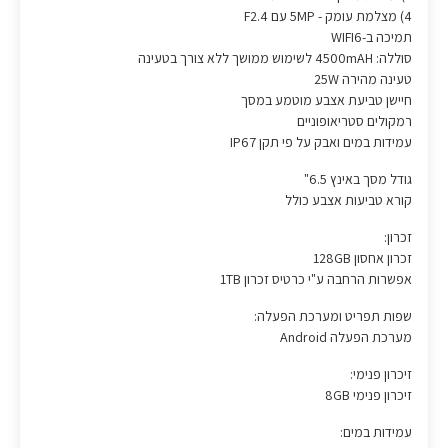
4) מצלמת עומק - 5MP עם F2.4
תמיכה ב-WIFI6
סוללה: 4500mAH לשימוש ממושך ללא צורך בטעינה
טעינה מהירה 25W
חיישן טביעת אצבע מוטמע במסך
רמקולים סטריאופוניים
עמידות במים ואבק על פי תקן IP67
גודל מסך באינץ 6.5"
קורא טביעות אצבע כולל
זכרון:
זכרון אחסון 128GB
אפשרות הרחבה ע"י כרטיס זכרון 1TB
שפות תפריט ומערכת הפעלה:
מערכת הפעלה Android
זיכרון פנימי:
זיכרון פנימי 8GB
עמידות במים: