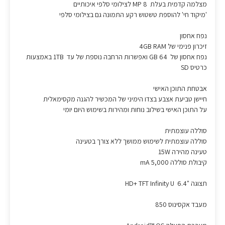
מצלמה קדמית בעלת 8 MP לצילומי סלפי איכותיים
'מיקוד חי' להוספת טשטוש רקע התמונה גם בצילומי סלפי
נפח אחסון
זיכרון פנימי של 4GB RAM
נפח אחסון של 64 GB ואפשרות הרחבה נוספת של עד 1TB באמצעות
כרטיס SD
אבטחת התוכן האישי
חיישן טביעת אצבע בצדו הימיני של המכשיר להגנה מקסימאלית
על התוכן האישי בשילוב נוחות ומהירות בשימוש היום יומי
סוללה עוצמתית
סוללה עוצמתית לשימוש ממושך ללא צורך בטעינה
טעינה מהירה 15W
קיבולת סוללה 5,000 mA
תצוגה "HD+ TFT Infinity U 6.4
מעבד אקסינוס 850