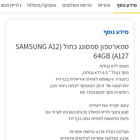
מידע נוסף
אחריות
פריסת תשלומים
אספקה/משלוח
גלריית תמונות
מידע נוסף
סמארטפון סמסונג כחול (SAMSUNG A12
64GB (A127
תצוגה ללא גבולות
מסך בגודל " 6.5 ללא גבולות,
בתצורת Infinity-V לאחיזה אידיאלית בכף היד
יחס תצוגה של 20:9 המאפשר לצפות ביותר תוכן
רזולוציית מסך HD 720X1600
עיצוב יוקרתי ונוח לאחיזה
סגנון עיצובי חדיש המשלב צבעים בגוון מט יוקרתי עם
פינות מלוטשות לאחיזה נוחה בכף היד
מצלמה בעלת ארבע עדשות אחוריות
ארבע מצלמות אחוריות לצילומים איכותיים: