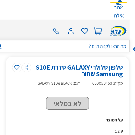
אתר
אילת
Galaxy ZFLIP 7
Galaxy S25 FE
טלפון סלולרי GALAXY סדרת S10E
Samsung שחור
מק״ט
:
660050453
דגם: GALAXY S10e BLACK
לא במלאי
על המוצר
עיצוב