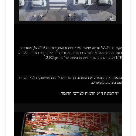
לשדר ולשתף בכל מקום שאליו החיים לוקחים
אתכם.
תקשורת Wi-Fi חכמה מגיעה למהירויות גבוהות יותר עם Wi-Fi 6, ומחברת
6
באופן מהימן ומאובטח אפילו ברשתות ציבוריות.
והיא עוברת בצורה חלקה ל-
7
LTE ויכולה להגיע למהירויות מדהימות של עד 2.0Gbps.‏
משנה לגמרי את כללי המשחק.
התאמנו את החומרה ואת התוכנה כך שתוכלו ליהנות ממשחקים ללא השהיות
ועם ביצועים משופרים.
*התמונה היא הדמיה לצורכי הדגמה.