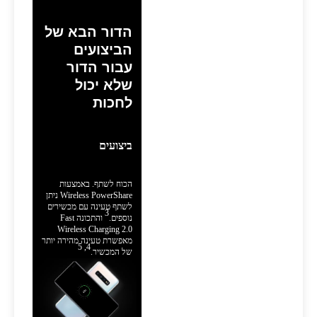
הדור הבא של
הביצועים
עבור הדור
שלא יכול
לחכות
ביצועים
הכוח לשתף. באמצעות
Wireless PowerShare ניתן
לשתף טעינה עם מכשירים
3
נוספים.
והתכונה Fast
Wireless Charging 2.0
מאפשרת טעינה מהירה יותר
4, 5
של המכשיר.