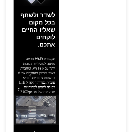
לשדר ולשתף
בכל מקום
שאליו החיים
לוקחים
אתכם.
תקשורת Wi-Fi חכמה
מגיעה למהירויות גבוהות
יותר עם Wi-Fi 6, ומחברת
באופן מהימן ומאובטח אפילו
6
ברשתות ציבוריות.
והיא
עוברת בצורה חלקה ל-LTE
ויכולה להגיע למהירויות
7
מדהימות של עד 2.0Gbps.‏