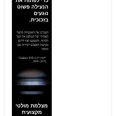
כדי לפתוח את
הנעילה פשוט
נוגעים
בזכוכית.
העברנו את האבטחה מהצד
האחורי של הטלפון אל הצד
הקדמי, והטמענו את חיישן
טביעות האצבע ישירות עם
המסך.
*זמין רק ב-Galaxy S10 ו
בדגם S10+‎‎.
מצלמת מולטי
מקצועית