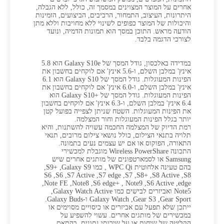
אחרים על המוצר המצוינים במסמך זה, כולל, ללא הגבלה,
היתרונות, העיצוב, התמחור, הרכיבים, הביצועים, הזמינות
והיכולות של המוצר כפופים לשינוי ללא מחויבות וללא מתן
הודעה מראש. התוכן במסך הוא תמונות הדמיה, ונועד
לצורכי הדגמה בלבד.
במדידה באלכסון, גודל המסך של Galaxy S10e הוא 5.8
אינץ' במלבן השלם, ו-5.6 אינץ' אם לוקחים בחשבון את
הפינות המעוגלות. גודל המסך של Galaxy S10 הוא 6.1
אינץ' במלבן השלם, ו-6.0 אינץ' אם לוקחים בחשבון את
הפינות המעוגלות. גודל המסך של Galaxy S10+‎‎ הוא
6.4 אינץ' במלבן השלם, ו-6.3 אינץ' אם לוקחים בחשבון
את הפינות המעוגלות. השטח שניתן לצפייה בפועל קטן
יותר בגלל הפינות המעוגלות וחור המצלמה.
רמת הדיוק של המצלמה החכמה עשויה להשתנות, והיא
תלויה בתנאי הצילום, כולל נושאי צילום מרובים, תנאי
התאורה, הפוקוס או אם יש עצמים נעים בתמונה.
התכונה Wireless PowerShare מוגבלת למכשירי
Samsung או לסמארטפונים של מותגים אחרים שיש
בהם טעינה אלחוטית WPC Qi , כמו Galaxy S9‏, S9+‎‎‏,
S8‏, S8+‎ ,S8 Active‏, S7‏, S7 edge‏, S7 Active‏, S6‏, S6
edge‏, S6 Active‏, S6 edge+ , Note9‏, Note8‏, Note FE‏,
Note5 ואביזרים לבישים כמו Galaxy Watch Active‏,
Gear Sport‏, Gear S3‏, Galaxy Watch ו-Galaxy Buds.
ייתכן שלא תפעל עם אביזרים או כיסויים מסוימים או
במכשירים של מותגים אחרים. עשוי להשפיע על
הקליטה של שיחות או על שירותי נתונים, בהתאם