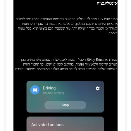
אינטליגנציה
תמיד תהיו צעד אחד לפני כולם. התכונות החכמות והחומרה המתקדמת לומדות
את אופן השימוש שלכם בטלפון, ומתאימות את עצמן כך שהן יחזיקו מעמד
לאורך זמן ויפעלו בצורה יעילה יותר, מה שמעניק לכם ביצועי שיא בכל שעות
היממה.
תכונות AI יעילות הופכות את חיי היומיום
לנוחים יותר.
בעזרת Bixby Routines תקבלו הצעות לאפליקציות שאתם משתמשים בהן
לעתים קרובות ולמשימות נפוצות, בהתאם לזמן ולמיקום, וכך תהפוך חווית
השימוש שלכם במכשיר הנייד לחוויה חכמה וחלקה המותאמת במיוחד עבורכם.