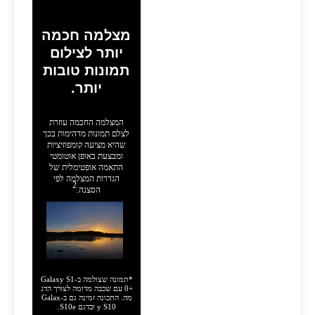
מצלמה חכמה
יותר לצילום
תמונות טובות
יותר.
המצלמה החכמה עוזרת
לצלם תמונות מדהימות בכך
שהיא מציעה קומפוזיציות
ומבצעת באופן אוטומטי
התאמה אופטימלית של
הגדרות המצלמה לפי
2
הסצנה.
*תמונה שצולמה ב-Galaxy S1
0+‎‎ עם שכבה מדומה לצורך הדג
מה. התכונה זמינה גם ב-Galax
y S10 ובדגם S10‎e.