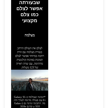
שבעזרתה
אפשר לצלם
כמו צלם
מקצועי
מצלמה
לצלם את העולם הרחב.
בעזרת מצלמה עם זווית
רחבה במיוחד אפשר לצלם
תמונות באיכות קולנועית
מדהימה, עם שדה ראייה
של 123 מעלות.
*תמונה שצולמה ב-Galaxy S1
0+‎‎ עם פעולה מדומה לצורך הדג
מה. התכונה זמינה גם ב-Galax
y S10 ובדגם S10‎e.