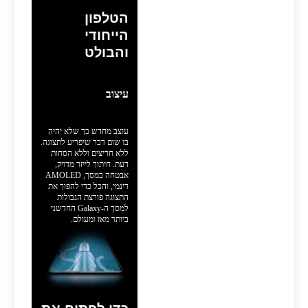
הטלפון
הייחודי
והבולט
עיצוב
עוצב מחדש כך שלא יהיה
בו שום דבר שיפריע לתצוגה.
ללא חריצים וללא הסחות
דעת. חיתוך לייזר מדויק,
אבטחה במסך, AMOLED
דינמי, והכל כדי להפוך את
התצוגה פורצת הגבולות
למסך ה-Galaxy החדשני
ביותר מאז ומעולם.