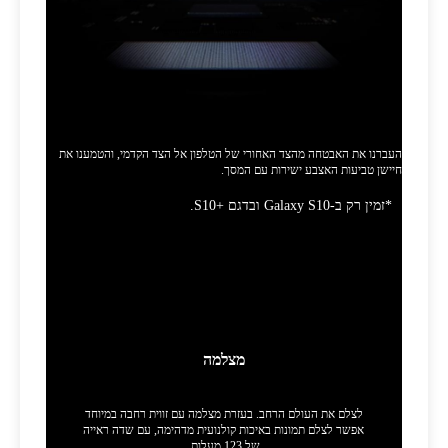
כדי לפתוח את הנעילה פשוט נוגעים בזכוכית.
העברנו את האבטחה מהצד האחורי של הטלפון אל הצד הקדמי, והטמענו את
חיישן טביעות האצבע ישירות עם המסך.
*זמין רק ב-Galaxy S10 ובדגם S10+‎‎.
מצלמת מולטי מקצועית שבעזרתה
אפשר לצלם כמו צלם מקצועי
מצלמה
לצלם את העולם הרחב. בעזרת מצלמה עם זווית רחבה במיוחד
אפשר לצלם תמונות באיכות קולנועית מדהימה, עם שדה ראייה
של 123 מעלות.