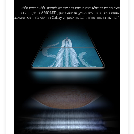
עוצב מחדש כך שלא יהיה בו שום דבר שיפריע לתצוגה. ללא חריצים וללא
הסחות דעת. חיתוך לייזר מדויק, אבטחה במסך, AMOLED דינמי, והכל כדי
להפוך את התצוגה פורצת הגבולות למסך ה-Galaxy החדשני ביותר מאז ומעולם.