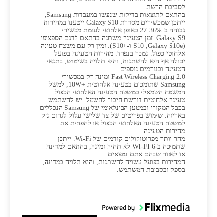
לסביבת הרשת.
בהתאם לתוצאות בדיקות שנעשו במעבדות Samsung,
ייתכן שמכשירים מסדרת Galaxy S10 ייטענו במהירות
גבוהה ב-27-36% באופן אלחוטי לעומת מכשירי
Galaxy S9. זמן הטעינה משתנה בהתאם לדגם הספציפי
(Galaxy S10e‏, S10 ו-S10+‎‎). זמין רק עם משטח טעינה
אלחוטי כפול. נמכר בנפרד. מהירות הטעינה בפועל
יכולה אף היא להשתנות, והיא תלויה בשימוש, בתנאי
הטעינה ובגורמים נוספים.
Fast Wireless Charging 2.0 זמינה רק במכשירי
Samsung שתומכים בטעינה אלחוטית 10W+‎, למשל
המשטח השמאלי במשטח הטעינה האלחוטי הכפול.
טעינה אלחוטית דורשת חיבור לחשמל. יש להשתמש
בכבל המקורי ובמטען הבינלאומי של Samsung הנכללים
באריזה. שימוש בפריטים של צד שלישי עלול לגרום נזק
למשטח הטעינה האלחוטי הכפול או להפחית את
מהירות הטעינה.
מהר יותר מפרוטוקולים קודמים של Wi-Fi. ייתכן
שתמיכה ב-WI-FI 6 לא תהיה זמינה, בהתאם למדינה
או לאזור שבהם אתם נמצאים.
המהירות בפועל עשויה להשתנות, והיא תלויה במדינה,
בספק ובסביבת המשתמש.