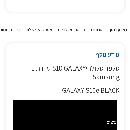
מידע נוסף
אחריות
פריסת תשלומים
אספקה/משלוח
גלריית תמונות
מידע נוסף
טלפון סלולריS10 GALAXY סדרת E
Samsung
GALAXY S10e BLACK
הטלפון הייחודי והבולט
עיצוב