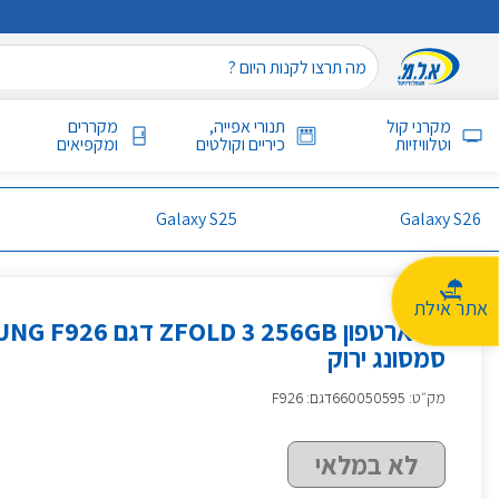
מקרני קול
תנורי אפייה,
מקררים
וטלוויזיות
כיריים וקולטים
ומקפיאים
Galaxy S25
Galaxy S26
אתר אילת
סמארטפון ZFOLD 3 256GB ד
סמסונג ירוק
מק״ט
:
660050595
דגם: F926
לא במלאי