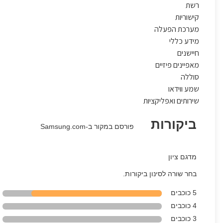
רשת
קישוריות
מערכת הפעלה
מידע כללי
חיישנים
מאפיינים פיזיים
סוללה
שמע ווידאו
שירותים ואפליקציות
ביקורות
פורסם במקור ב-Samsung.com
מדגם ציון
בחר שורה לסינון ביקורות.
5 כוכבים
4 כוכבים
3 כוכבים