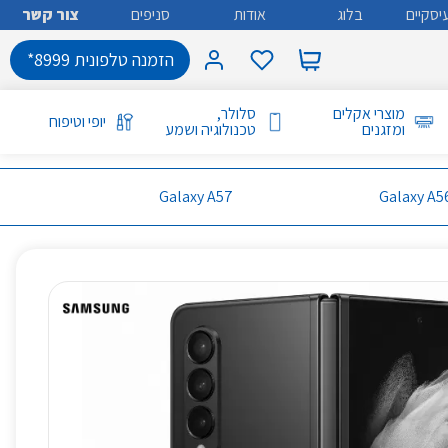
יסקיים
בלוג
אודות
סניפים
צור קשר
הזמנה טלפונית 8999*
מוצרי אקלים
סלולר,
יופי וטיפוח
ומזגנים
טכנולוגיה ושמע
Galaxy A57
Galaxy A5