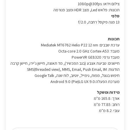
צילום וידאו: 1080p@30fps
תכונות: פלאש Led, מצב HDR ומצב פנורמה
סלפי
13 מגה פיקסל רחבה, f/2.0
תכונות
ערכת שבבים: Mediatek MT6762 Helio P22 12 nm
מעבד: Octa-core 2.0 GHz Cortex-A53
מעבד גרפי: PowerVR GE8320
חיישנים: טביעת אצבע (בגב המכשיר), מד תאוצה, חיישן ג'יירו, חיישן קרבה
הודעות: SMS(threaded view), MMS, Email, Push Email, IM
חיפוש בגוגל, מפות, גימייל, יוטיוב, לוח שנה, Google Talk
מערכת הפעלה:Android 9.0 (Pie)LG UX 9.0
מידות ומשקל
אורך: 165.8 מ"מ
רוחב: 77.85 מ"מ
עובי: 8.2 מ"מ