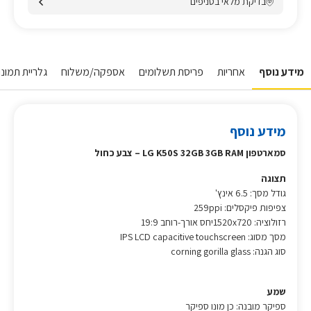
בדיקת מלאי בסניפים
מידע נוסף
אחריות
פריסת תשלומים
אספקה/משלוח
גלריית תמונו
מידע נוסף
סמארטפון LG K50S 32GB 3GB RAM – צבע כחול
תצוגה
גודל מסך: 6.5 אינץ'
צפיפות פיקסלים: 259ppi
רזולוציה: 1520x720יחס אורך-רוחב 19:9
מסך מסוג: IPS LCD capacitive touchscreen
סוג הגנה: corning gorilla glass
שמע
ספיקר מובנה: כן מונו ספיקר