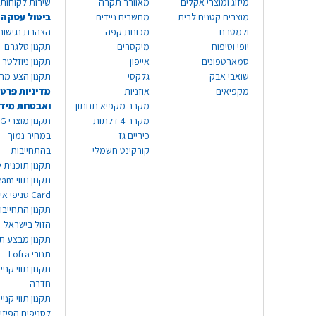
מיזוג ומוצרי אקלים
מאוורר תקרה
שירות לקוחות 8999*
מוצרים קטנים לבית
מחשבים ניידים
ביטול עסקה
ולמטבח
מכונות קפה
הצהרת נגישות
יופי וטיפוח
מיקסרים
תקנון טלגרם
סמארטפונים
אייפון
תקנון ניוזלטר
שואבי אבק
גלקסי
תקנון הצע מח
מקפיאים
אוזניות
מדיניות פרטי
מקרר מקפיא תחתון
ואבטחת מיד
מקרר 4 דלתות
תקנון
כיריים גז
במחיר נמוך
קורקינט חשמלי
בהתחייבות
תקנון תוכנית ט
תקנון תו
Card סניפי אילת
תקנון התחייבו
הזול בישראל
תקנון מבצע תו
תנורי Lofra
תקנון תווי קניי
חדרה
תקנון תווי קניי
לסניפים הפיזי