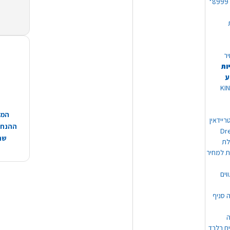
יר
ות
ע
 מוצרי KING
המח
ריידאין
ההנחות
וי Dream
שהמ
ת למחיר
וים
ה סניף
ה
ים בלבד