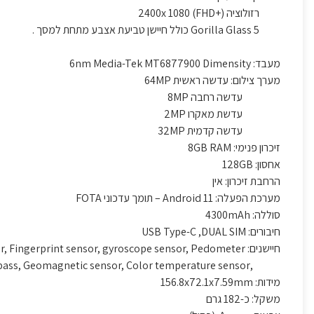
רזולוציה 2400x 1080 (FHD+)
Gorilla Glass 5 כולל חיישן טביעת אצבע מתחת למסך .
מעבד: 6nm Media-Tek MT6877900 Dimensity
מערך צילום: עדשה ראשית 64MP
עדשה רחבה 8MP
עדשת מאקרו 2MP
עדשה קדמית 32MP
זיכרון פנימי: 8GB RAM
אחסון: 128GB
הרחבת זיכרון: אין
מערכת הפעלה: Android 11 – תומך עדכוני FOTA
סוללה: 4300mAh
חיבורים: USB Type-C ,DUAL SIM
חיישנים: Proximity sensor, Light sensor, Fingerprint sensor, gyroscope sensor, Pedometer
,Accelerator sensor ,E compass, Geomagnetic sensor, Color temperature sensor
מידות: 156.8x72.1x7.59mm
משקל: כ-182 גרם