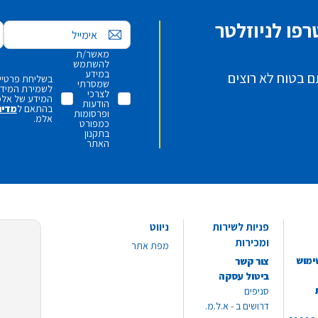
פו לניוזלטר
אימייל
מאשר/ת
להשתמש
במידע
ם בטוח לא רוצים
בשליחת פרטיי,
שמסרתי
לשמירת המידע 
לצרכי
המידע של אלמ
הודעות
בהתאם ל
מדינ
ופרסומות
אלמ.
כמפורט
בתקנון
האתר
פניות לשירות
ניווט
ומכירות
מפת אתר
ימוש
צור קשר
ביטול עסקה
סניפים
דרושים ב - א.ל.מ.