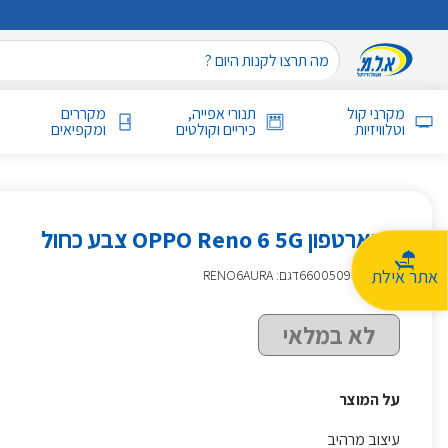
מקרני קול
תנורי אפייה,
מקררים
וטלוויזיות
כיריים וקולטים
ומקפיאים
סמארטפון OPPO Reno 6 5G צבע כחול
אתר אילת
מק״ט
:
660050918
דגם: RENO6AURA
לא במלאי
על המוצר
עיצוב מרהיב