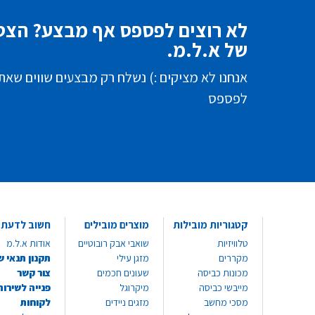
לא רוצים לפספס אף מבצע? הצטר
של א.ל.מ.
אנחנו לא מציקים :) נשלח רק מבצעים שווים שאת
לפספס
קטגוריות מובילות
מוצרים מובילים
חשוב לדעת
טלוויזיות
שואבי אבק רובוטיים
אודות א.ל.מ
מקררים
מזגן עילי
תקנון תנאי ש
מכונות כביסה
שעונים חכמים
צור קשר
מייבשי כביסה
מיקרוגל
פנייה לשירות
מסכי מחשב
מזגים ניידים
לקוחות