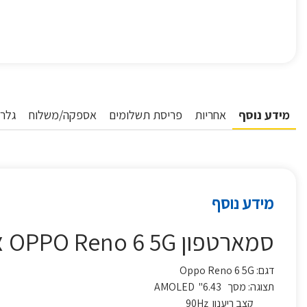
מידע נוסף
אחריות
פריסת תשלומים
אספקה/משלוח
גלרי
מידע נוסף
סמארטפון OPPO Reno 6 5G צבע כחול
דגם: Oppo Reno 6 5G
תצוגה: מסך 6.43" AMOLED
קצב ריענון 90Hz