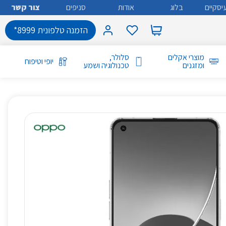
יסקיים
בלוג
אודות
סניפים
צור קשר
הזמנה טלפונית 8999*
מוצרי אקלים
סלולר,
יופי וטיפוח
ומזגנים
טכנולוגיה ושמע