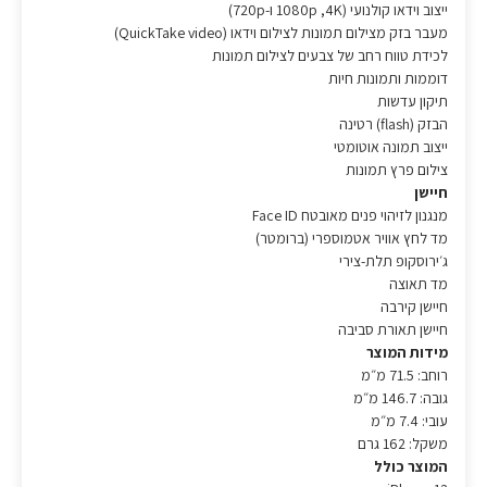
ייצוב וידאו קולנועי (1080p ,4K ו-720p)
מעבר בזק מצילום תמונות לצילום וידאו (QuickTake video)
לכידת טווח רחב של צבעים לצילום תמונות
דוממות ותמונות חיות
תיקון עדשות
הבזק (flash) רטינה
ייצוב תמונה אוטומטי
צילום פרץ תמונות
חיישן
מנגנון לזיהוי פנים מאובטח Face ID
מד לחץ אוויר אטמוספרי (ברומטר)
ג׳ירוסקופ תלת-צירי
מד תאוצה
חיישן קירבה
חיישן תאורת סביבה
מידות המוצר
רוחב: 71.5 מ״מ
גובה: 146.7 מ״מ
עובי: 7.4 מ״מ
משקל: 162 גרם
המוצר כולל