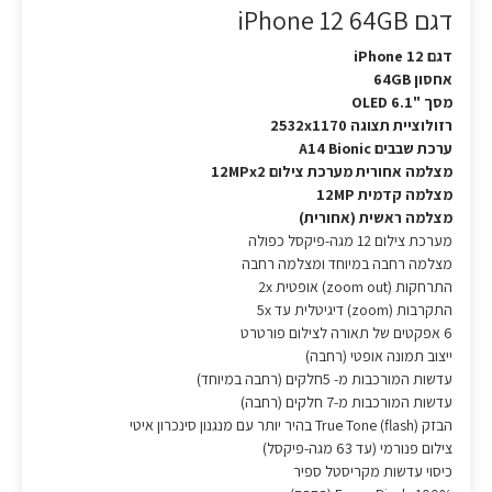
דגם iPhone 12 64GB
דגם iPhone 12
אחסון 64GB
מסך "6.1 OLED
רזולוציית תצוגה 2532x1170
ערכת שבבים A14 Bionic
מצלמה אחורית מערכת צילום 12MPx2
מצלמה קדמית 12MP
מצלמה ראשית (אחורית)
מערכת צילום 12 מגה-פיקסל כפולה
מצלמה רחבה במיוחד ומצלמה רחבה
התרחקות (zoom out) אופטית 2x
התקרבות (zoom) דיגיטלית עד 5x
6 אפקטים של תאורה לצילום פורטרט
ייצוב תמונה אופטי (רחבה)
עדשות המורכבות מ- 5חלקים (רחבה במיוחד)
עדשות המורכבות מ-7 חלקים (רחבה)
הבזק (True Tone (flash בהיר יותר עם מנגנון סינכרון איטי
צילום פנורמי (עד 63 מגה-פיקסל)
כיסוי עדשות מקריסטל ספיר