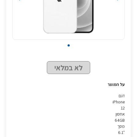
לא במלאי
על המוצר
דגם
iPhone
12
אחסון
64GB
מסך
"6.1