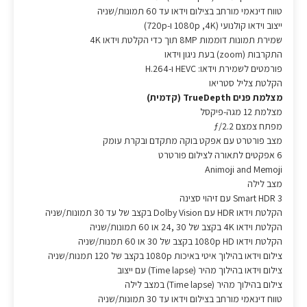
טווח דינאמי מורחב בצילום וידאו עד 60 תמונות/שניה
ייצוב וידאו קולנועי (1080p ,4K ו-720p)
שמירת תמונות דוממות 8MP תוך כדי הקלטת וידאו 4K
התקרבות (zoom) בעת ניגון וידאו
פורמטים לשמירת וידאו: HEVC ו-H.264
הקלטת צליל סטריאו
מצלמת פנים TrueDepth (קדמית)
מצלמת 12 מגה-פיקסל
מפתח צמצם ƒ/2.2
מצב פורטרט עם אפקט בוקה מתקדם ובקרת עומק
6 אפקטים לתאורה לצילום פורטרט
Animoji and Memoji
מצב לילה
Smart HDR 3 עם זיהוי סצינה
הקלטת וידאו HDR עם Dolby Vision בקצב של עד 30 תמונות/שניה
הקלטת וידאו 4K בקצב של 30 ,24 או 60 תמונות/שניה
הקלטת וידאו 1080p HD בקצב של 30 או 60 תמנות/שניה
צילום וידאו בהילוך איטי באיכות 1080p בקצב של 120 תמנות/שניה
צילום וידאו בהילוך מהיר (Time lapse) עם ייצוב
צילום בהילוך מהיר (Time lapse) במצב לילה
טווח דינאמי מורחב בצילום וידאו עד 30 תמונות/שניה