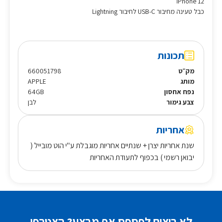
iPhone 12
כבל טעינה מחיבור USB-C לחיבור Lightning
תכונות
מק״ט
660051798
מותג
APPLE
נפח אחסון
64GB
צבע גימור
לבן
אחריות
שנת אחריות יצרן + שנתיים אחריות מוגבלת ע"י הוט מובייל (
יבואן רשמי ) בכפוף לתעודת האחריות
לא רוצים לפספס אף מבצע? הצטרפו