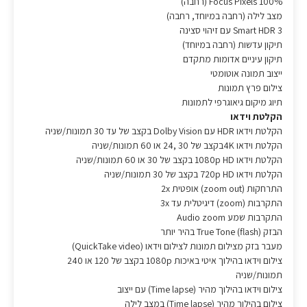
Focus Pixels 100% (רחבה)
מצב לילה (רחבה במיוחד, רחבה)
Smart HDR 3 עם זיהוי סצינה
תיקון עדשות (רחבה במיוחד)
תיקון עיניים אדומות מתקדם
ייצוב תמונה אוטומטי
צילום פרץ תמונות
תיוג מיקום גיאוגרפי לתמונות
הקלטת וידאו
הקלטת וידאו HDR עם Dolby Vision בקצב של עד 30 תמונות/שניה
הקלטת וידאו 4Kבקצב של 30 ,24 או 60 תמונות/שניה
הקלטת וידאו 1080p HD בקצב של 30 או 60 תמונות/שניה
הקלטת וידאו 720p HD בקצב של 30 תמונות/שניה
התרחקות (zoom out) אופטית 2x
התקרבות (zoom) דיגיטלית עד 3x
התקרבות שמע Audio zoom
הבזק (True Tone (flash בהיר יותר
מעבר בזק מצילום תמונות לצילום וידאו (QuickTake video)
צילום וידאו בהילוך איטי באיכות 1080p בקצב של 120 או 240
תמונות/שניה
צילום וידאו בהילוך מהיר (Time lapse) עם ייצוב
צילום בהילוך מהיר (Time lapse) במצב לילה