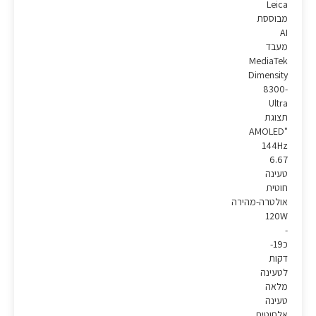
Leica
מבוססת
AI
מעבד
MediaTek
Dimensity
8300-
Ultra
תצוגת
"AMOLED
144Hz
6.67
טעינה
חוטית
אולטרה-מהירה
120W
-
כ19-
דקות
לטעינה
מלאה
טעינה
אלחוטית