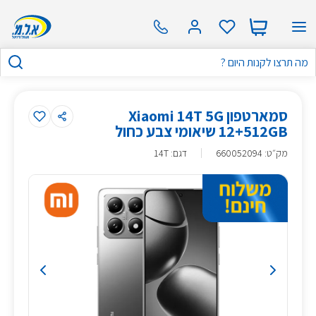
סמארטפון Xiaomi 14T 5G
12+512GB שיאומי צבע כחול
מק״ט
:
660052094
דגם: 14T