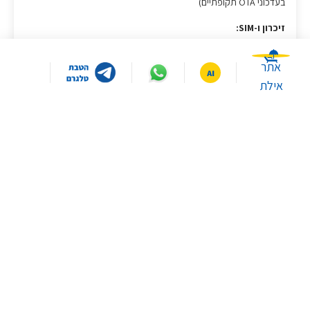
בעדכוני OTA תקופתיים)
זיכרון ו-SIM:
זיכרון אחסון 512GB מסוג UFS4.0
אתר
זיכרון מעבד 12GB RAM מסוג LPDDR5X ( מהירות העברת נתונים
אילת
8533Mbps )
הרחבת זיכרון RAM בעד 12GB נוספים (בתלות בזיכרון אחסון פנוי)
מגש דו-צדדי לשני כרטיסי nanoSIM
תמיכה ב-eSIM
אינטליגנציה מלאכותית AI:
לראשונה שיאומי מטמיעה טכנולוגיות AI מתקדמות באמצעות שבב 780
NPU המוטמע במעבד לתמיכה ב:
במה תרצו שאסייע לכם היום?
Circle to Search with Google
Google Gemini
איפה ממוקמים הסניפים
איך יוצרים קשר עם שירות