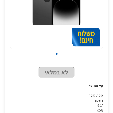
לא במלאי
על המוצר
מסך: סופר
רטינה
"6.1
XDR