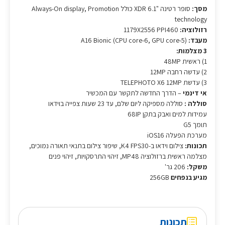
מסך:
סופר רטינה "6.1 XDR כולל Always-On display, Promotion
technology
רזולוציה:
1179X2556 PPI460
מעבד:
A16 Bionic (CPU core-6, GPU core-5)
3 מצלמות:
1) ראשית 48MP
2) עדשה רחבה 12MP
3) עדשת TELEPHOTO X6 12MP
אי דינמי
– הדרך החדשה לתקשר עם המכשיר
סוללה :
סוללה מספיקה ליום שלם, עד 23 שעות צפייה בוידאו
עמידות למים ואבק בתקן 68IP
תומך G5
מערכת הפעלה iOS16
תכונות:
צילום וידאו ב-K4 FPS30, שיפור צילום בתנאי תאורה נמוכים,
מצלמה ראשית ברזולוציה MP48, זיהוי התרסקויות, זיהוי פנים
משקל:
206 גר'
מגיע בנפחים
256GB
תכונות