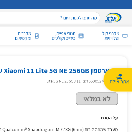
מקרני קול
תנורי אפייה,
מקררים
וטלוויזיות
כיריים וקולטים
ומקפיאים
סמארטפון Xiaomi 11 Lite 5G NE 256GB שיאומי כחול
אתר אילת
מק״ט
:
660052766
דגם: 11 Lite 5G NE 256GB
לא במלאי
על המוצר
מעבד שמונה ליבות Qualcomm® SnapdragonTM 778G (6nm) תדר גבוה 2.4GHz