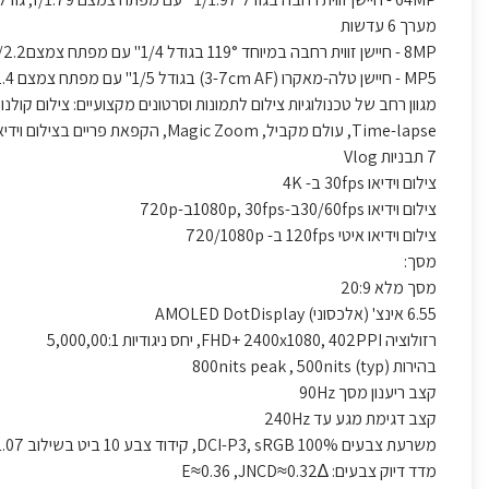
מערך 6 עדשות
8MP - חיישן זווית רחבה במיוחד 119° בגודל 1/4'' עם מפתח צמצםf/2.2 , גודל פיקסל 1.12μm, זום x2, מערך 5 עדשות
MP5 - חיישן טלה-מאקרו (3-7cm AF) בגודל 1/5'' עם מפתח צמצם f/2.4, גודל פיקסל 1.12μm, מערך 4 עדשות
Time-lapse, עולם מקביל, Magic Zoom, הקפאת פריים בצילום וידיאו,
7 תבניות Vlog
צילום וידיאו 30fps ב- 4K
צילום וידיאו 30/60fpsב-1080p, 30fpsב-720p
צילום וידיאו איטי 120fps ב- 720/1080p
מסך:
מסך מלא 20:9
6.55 אינצ' (אלכסוני) AMOLED DotDisplay
רזולוציה FHD+ 2400x1080, 402PPI, יחס ניגודיות 5,000,00:1
בהירות 800nits peak , 500nits (typ)
קצב ריענון מסך 90Hz
קצב דגימת מגע עד 240Hz
משרעת צבעים DCI-P3, sRGB 100%, קידוד צבע 10 ביט בשילוב TrueColor | 1.07 מיליארד צבעים,
מדד דיוק צבעים: ∆E≈0.36 ,JNCD≈0.32