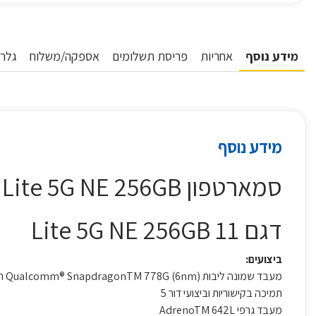
מידע נוסף
אחריות
פריסת תשלומים
אספקה/משלוח
גלרי
מידע נוסף
סמארטפון Xiaomi 11 Lite 5G NE 256GB שיאומי כחול
דגם 11 Lite 5G NE 256GB
ביצועים:
מעבד שמונה ליבות Qualcomm® SnapdragonTM 778G (6nm) תדר גבוה 2.4GHz
תמיכה בקישוריות וביצועי דור 5
מעבד גרפי AdrenoTM 642L