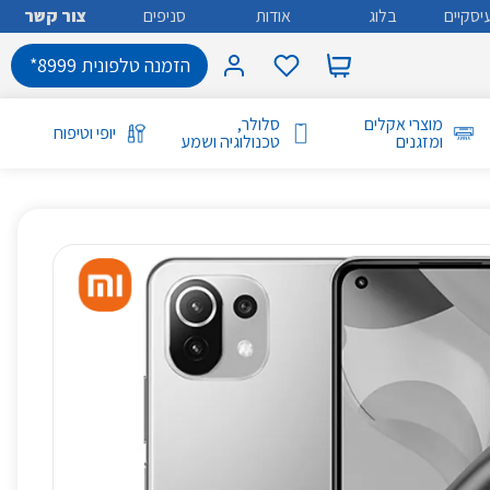
יסקיים
בלוג
אודות
סניפים
צור קשר
הזמנה טלפונית 8999*
מוצרי אקלים
סלולר,
יופי וטיפוח
ומזגנים
טכנולוגיה ושמע