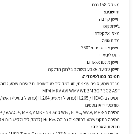
משקל: 158 גרם
חיישנים:
חיישן קירבה
ג'יירוסקופ
מצפן אלקטרוני
מד תאוצה
חיישן אור סביבתי 360°
רטט ליניארי
חיישן אינפרא-אדום
חיישן טביעת אצבע משולב בלחצן הדלקה
תמיכה במולטימדיה:
מגבר שמע סופר-עוצמתי, זוג רמקולים סטריאופוניים לאיכות שמע גבוהה
MP4 MKV AVI WMV WEBM 3GP 3G2 ASF
תמיכה ב-H.265 / HEVC (פרופיל ראשי), H.264 (פרופיל בסיסי/ ראשי/ גבוה), MPEG4 (פרופיל פשוט / ASP), VC-1
ופורמטי וידאו נוספים
תמיכה ב-PCM, AAC / AAC + / eAAC +, MP3, AMR - NB and WB , FLAC, WAV, MP3 ופורמטי אודיו אחרים
תמיכה בתקני שמע ברזולוציה גבוהה Hi-Res (לרמקולים ולקישוריות אלחוטית)
תכולת האריזה:
טלפון נייד / מתאם טעינה מהיר 33W / כבל נתונים USB Type-C / מתאם Type-C to 3.5mm / מדריך הפעלה וכתב אחריות /