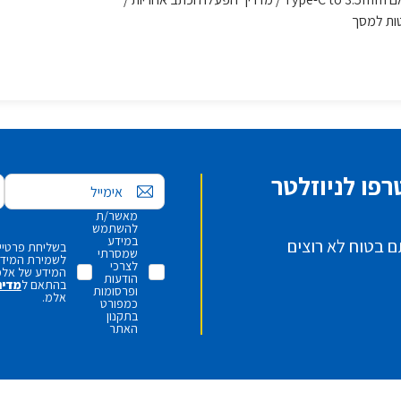
פו לניוזלטר
אימייל
מאשר/ת
להשתמש
במידע
ם בטוח לא רוצים
בשליחת פרטיי,
שמסרתי
לשמירת המידע 
לצרכי
המידע של אלמ
הודעות
בהתאם ל
מדינ
ופרסומות
אלמ.
כמפורט
בתקנון
האתר