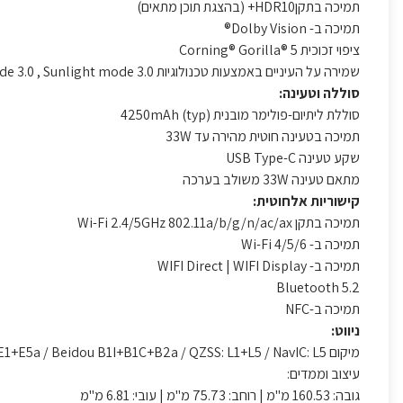
תמיכה בתקןHDR10+ (בהצגת תוכן מתאים)
תמיכה ב- Dolby Vision®
ציפוי זכוכית Corning® Gorilla® 5
שמירה על העיניים באמצעות טכנולוגיות Reading mode 3.0 , Sunlight mode 3.0 והגנה בפני אור כחול נמוך
סוללה וטעינה:
סוללת ליתיום-פולימר מובנית 4250mAh (typ)
תמיכה בטעינה חוטית מהירה עד 33W
שקע טעינה USB Type-C
מתאם טעינה 33W משולב בערכה
קישוריות אלחוטית:
תמיכה בתקן Wi-Fi 2.4/5GHz 802.11a/b/g/n/ac/ax
תמיכה ב- Wi-Fi 4/5/6
תמיכה ב- WIFI Direct | WIFI Display
Bluetooth 5.2
תמיכה ב-NFC
ניווט:
מיקום GLONASS: G1 GPS:L1+L5 / AGPS / Galileo:E1+E5a / Beidou B1I+B1C+B2a / QZSS: L1+L5 / NavIC: L5 /
עיצוב וממדים:
גובה: 160.53 מ"מ | רוחב: 75.73 מ"מ | עובי: 6.81 מ"מ