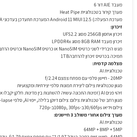
מעבד AIE דור 6
מערך קירור בטכנולוגיית Heat Pipe
מערכת הפעלה:) Android 11 MIUI 12.5 המערכת תתעדכן בעדכוני OTA תקופתיים)
זיכרון:
זיכרון אחסון 256GB מסוג UFS2.2
זיכרון מעבד 8GB RAM מסוג LPDDR4x
מגש היברידי לשני כרטיסי NanoSIM או כרטיס NanoSIM וכרטיס הרחבה microSD
תמיכה בכרטיס זיכרון להרחבה1TB
מצלמה קדמית:
טכנולוגיית AI
20MP - חיישן סלפי עם מפתח צמצם f/2.24
מגוון טכנולוגיות צילום ליצירת תמונות סלפי יצירתיות ומקצועיות
זיהוי פנים AI (זמינות התכונה עשויה להשתנות בין מדינות. חלקן יקבלו את התכונה בעדכון תוכנה OTA)
מגוון רחב של טכנולוגיות צילום: צילום דיוקן בלילה, ייפוי AI, סלפי Time-lapse ועוד
צילום וידיאו 30/60fpsב-1080p, 30fpsב-720p
מערך צילום אחורי משולב 3 חיישנים:
טכנולוגיית AI
64MP + 8MP + 5MP
64MP - חיישן זווית רחבה בגודל 1/1.97’’ עם מפתח צמצם f/1.79, גודל פיקסל 0.7μm (סופר פיקסל 4-in-1 ל-1.4μm),