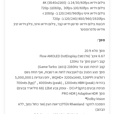
צילום וידיאו 24/30/60fps ב- 4K (3840x2160)
צילום וידיאו 30/60fpsב-1080p, 30fpsב-720p
צילום וידיאו איטי 120/240/960fps ב- 1080p ו-
120/240/480/960/1920fps ב- 720p
תכונות צילום וידיאו: סרטון וידיאו קצר, צילום וידיאו איטי, צילון וידיאו יציב
ווידיאו טלפרומפטר
מסך:
מסך מלא 20:9
6.67 אינצ' (אלכסוני) Flow AMOLED DotDisplay
קצב ריענון מסך עד 120Hz
קצב דגימת מגע עד 2160Hz (במצב Game Turbo)
מסך מגע המגיב גם לאצבעות לחות או רטובות, ואף תחת גשם
רזולוציה WQHD+ 3200x1440, 526PPI , יחס ניגודיות 5,000,000:1
בהירות 700nits (typ)* , 4000nits (peak) , 1200nits HBM (peak)
מניפת צבעים בתקןDCI-P3 - עומק צבע 12bit (68 מיליארד צבעים)
מסך PRO HDR | Adaptive HDR
Dolby Vision®
הסמכה לתקני TÜV Rheinlandלבריאות העין (אור כחול נמוך, ללא
הבהוב)