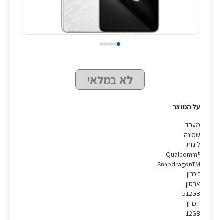
לא במלאי
על המוצר
מעבד
שמונה
ליבות
Qualcomm®
SnapdragonTM
זיכרון
אחסון
512GB
זיכרון
12GB