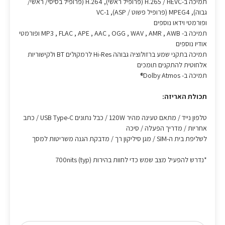
תמיכה ב-H.265 / HEVC (פרופיל ראשי), H.264 (פרופיל בסיסי/ ראשי/
גבוה), MPEG4 (פרופיל פשוט / ASP), VC-1
ופורמטי וידאו נוספים
תמיכה ב- MP3 , FLAC , APE , AAC , OGG , WAV , AMR , AWB ופורמטי
אודיו נוספים
תמיכה בתקני שמע ברזולוציה גבוהה Hi-Res לרמקולים BT ולקישוריות
אלחוטית להתקנים תומכים
תמיכה ב- Dolby Atmos®
תכולת האריזה:
טלפון נייד / מתאם טעינה מהיר 120W / כבל נתונים USB Type-C / כתב
אחריות / מדריך הפעלה / סיכה
לשליפת בית ה-SIM / מגן סיליקון רך / מדבקת הגנה משריטות למסך
*נדרש להפעיל מצב שמש כדי לחוות בהירות 700nits (typ)