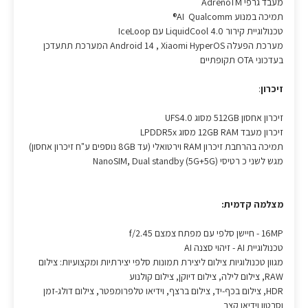
מעבד גרפי AdrenoTM
תמיכה במנוע AI Qualcomm®
טכנולוגיית קירור LiquidCool 4.0 עם IceLoop
מערכת הפעלה Android 14 , Xiaomi HyperOS המערכת תתעדכן
בעדכוני OTA תקופתיים
זיכרון
:
זיכרון אחסון 512GB מסוג UFS4.0
זיכרון מעבד 12GB RAM מסוג LPDDR5x
תמיכה בהרחבת זיכרון RAM וירטואלי (עד 8GB נוספים ע"ח זיכרון אחסון)
מגש לשני כ רטיסי NanoSIM, Dual standby (5G+5G)
מצלמה קדמית:
16MP - חיישן סלפי עם מפתח צמצם f/2.45
טכנולוגיית AI - זיהוי סצנה AI
מגוון טכנולוגיות צילום ליצירת תמונות סלפי יצירתיות ומקצועיות: צילום
RAW, צילום לילה, צילום דיוקן, צילום קולנוע
HDR, צילום בכף-יד, צילום ברצף, וידיאו טלפרומפטר, צילום דולג-זמן
וסרטון וידיאו קצר