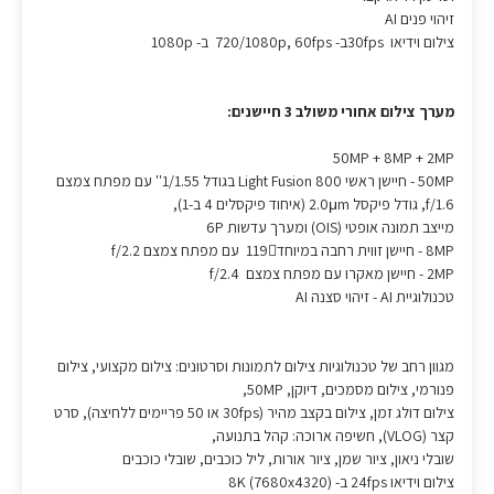
זיהוי פנים AI
צילום וידיאו 30fpsב- 720/1080p, 60fps ב- 1080p
מערך צילום אחורי משולב 3 חיישנים:
50MP + 8MP + 2MP
50MP - חיישן ראשי Light Fusion 800 בגודל 1/1.55'' עם מפתח צמצם
f/1.6, גודל פיקסל 2.0μm (איחוד פיקסלים 4 ב-1),
מייצב תמונה אופטי (OIS) ומערך עדשות 6P
8MP - חיישן זווית רחבה במיוחד119 עם מפתח צמצם f/2.2
2MP - חיישן מאקרו עם מפתח צמצם f/2.4
טכנולוגיית AI - זיהוי סצנה AI
מגוון רחב של טכנולוגיות צילום לתמונות וסרטונים: צילום מקצועי, צילום
פנורמי, צילום מסמכים, דיוקן, 50MP,
צילום דולג זמן, צילום בקצב מהיר (30fps או 50 פריימים ללחיצה), סרט
קצר (VLOG), חשיפה ארוכה: קהל בתנועה,
שובלי ניאון, ציור שמן, ציור אורות, ליל כוכבים, שובלי כוכבים
צילום וידיאו 24fps ב- 8K (7680x4320)