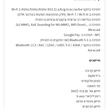
תמיכה בתקני Wi-Fi 2.4GHz/5GHz/6GHz 802.11 a/b/g/n/ac/ax/be
תמיכה ב-Wi-Fi 7 / Wi-Fi 6 (חלק מהתכונות מותנות בעדכוני OTA)
תמיכה בגלישה רב-ערוצית ובקצבים גבוהים בו-זמנית
תמיכה ב- 2x2 MIMO, 8x8 Sounding for MU-MIMO, WIFI Direct ,
Miracast
NFC - תמיכה ב- Google Pay
תמיכה ב-Bluetooth 5.3 (שני התקנים בו-זמנית)
תמיכה בתקני Bluetooth: LC3 / AAC / LDAC / LHDC 5.0 / ASHA /
Auracast
חיישנים
:
חיישן קירבה
ג'יירוסקופ
מצפן אלקטרוני
מד תאוצה
חיישן אור סביבתי 360
רטט ליניארי X-axis
חיישן אינפרא-אדום
חיישן הבהובים