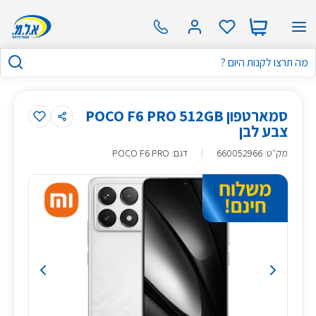
סמארטפון POCO F6 PRO 512GB
צבע לבן
מק״ט
:
660052966
דגם: POCO F6 PRO