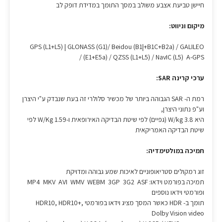
חיישן טביעת אצבע משולב במסך התומך במדידת דופק לב
מיקום וניווט:
GPS (L1+L5) | GLONASS (G1)/ Beidou (B1|+B1C+B2a) / GALILEO
(E1+E5a) / QZSS (L1+L5) / NavIC (L5) A-GPS /
ערכי קרינה SAR:
רמת ה- SAR הגבוהה ביותר של מכשיר סלולרי זה בעת שנבדק ע"י היצרן
וע"פ נתוני היצרן,
היא W/kg 3.8 (גפיים) לפי שיטת הבדיקה האירופאית ו-1.59 W/Kg לפי
שיטת הבדיקה האמריקאית
תמיכה במולטימדיה:
זוג רמקולים סטריאופוניים לאיכות שמע גבוהה ומדויקת
תמיכה בפורמט וידאו: MP4 MKV AVI WMV WEBM 3GP 3G2 ASF
ופורמטי וידאו נוספים
תומך ב- HDR כאשר המסך מציג וידאו בפורמטי HDR10, HDR10+,
Dolby Vision video