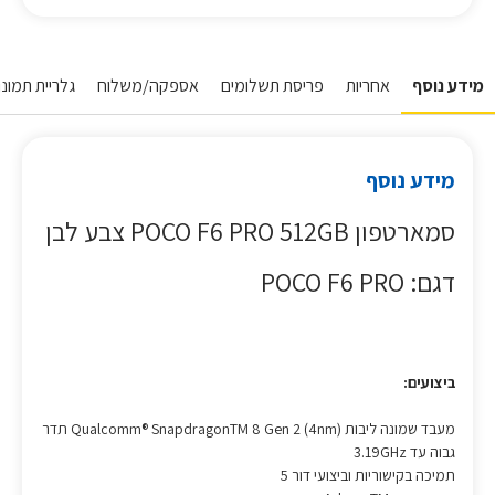
מידע נוסף
אחריות
פריסת תשלומים
אספקה/משלוח
גלריית תמונו
מידע נוסף
סמארטפון POCO F6 PRO 512GB צבע לבן
דגם: POCO F6 PRO
ביצועים:
מעבד שמונה ליבות Qualcomm® SnapdragonTM 8 Gen 2 (4nm) תדר
גבוה עד 3.19GHz
תמיכה בקישוריות וביצועי דור 5