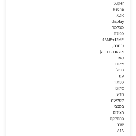
Super
Retina
XDR
display
מצלמה
כפולה
48MP+12MP
(רחבה,
אולטרה-רחבה)
מערך
צילום
כפול
עם
כפתור
צילום
חדש
לשליטה
במצבי
הצילום
בהחלקה
שבב
A18