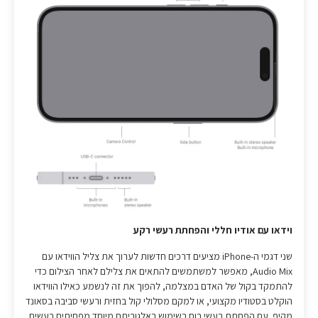
וידאו עם אודיו חללי והפחתת רעשי רקע
שני דגמי ה-iPhone מציעים דרכים חדשות לערוך את צליל הווידאו עם
Audio Mix, מאפשר למשתמשים להתאים את צלילם לאחר הצילום כדי
להתמקד בקול של האדם במצלמה, להפוך את זה לנשמע כאילו הווידאו
הוקלט בסטודיו מקצועי, או למקם מסלולי קול בחזית ורעשי סביבה בסאונד
מקיף. עם הפחתת רעשי רוח בשימוש באלגוריתם מיוחד מפחיתים רעשים