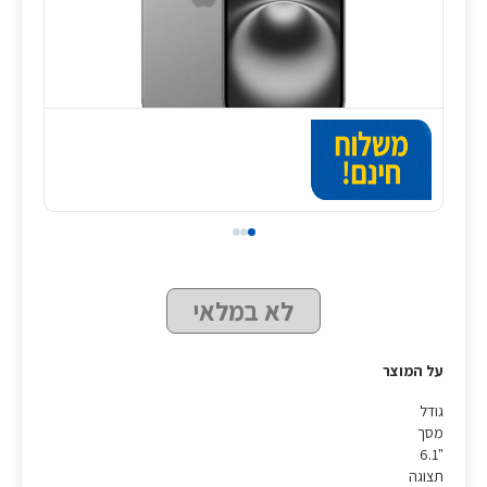
לא במלאי
על המוצר
גודל
מסך
"6.1
תצוגה