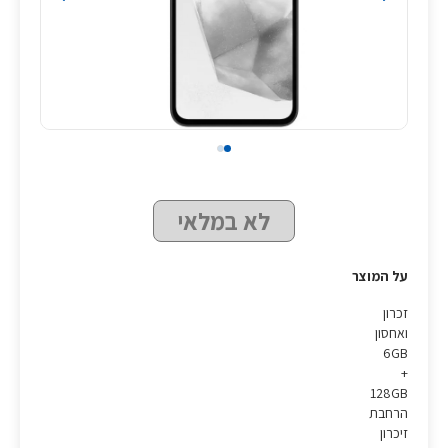
לא במלאי
על המוצר
זכרון
ואחסון
6GB
+
128GB
הרחבת
זיכרון