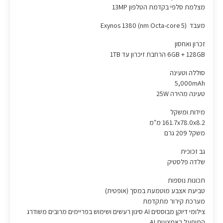
מצלמת סלפי בקדמת הטלפון 13MP
מעבד (5 nm Octa-core) Exynos 1380
זכרון ואחסון
6GB + 128GB הרחבת זיכרון עד 1TB
סוללה וטעינה
5,000mAh
טעינה מהירה 25W
מידות ומשקל
161.7x78.0x8.2 מ"מ
משקל 209 גרם
גב זכוכית
שלדה פלסטיק
תכונות נוספות
טביעת אצבע מוטמעת במסך (אופטית)
מערכת קירור מתקדמת
צילומי דיוקן מבוססים AI סינון רעשים ושימוש בפריימים מרובים משודרג
המופעל באמצעות AI