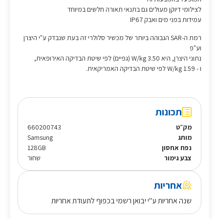
לצילומי דיוקן מעולים גם בתנאי תאורה חלשים במיוחד
עמידות בפני מים ואבק IP67
רמת ה-SAR הגבוהה ביותר של מכשיר סלולרי זה בעת שנבדק ע"י היצרן
וע"פ
נתוני היצרן, היא 3.50 W/kg (גפיים) לפי שיטת הבדיקה האירופאית,
ו - 1.59 W/kg לפי שיטת הבדיקה האמריקאית.
תכונות
מק״ט
660200743
מותג
Samsung
נפח אחסון
128GB
צבע גימור
שחור
אחריות
שנה אחריות ע"י יבואן רשמי בכפוף לתעודת אחריות