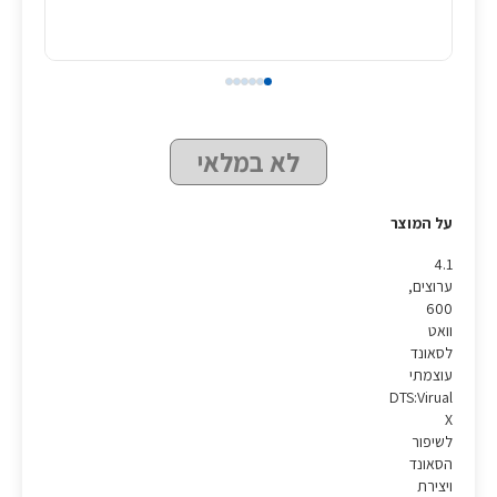
לא במלאי
על המוצר
4.1
ערוצים,
600
וואט
לסאונד
עוצמתי
DTS:Virual
X
לשיפור
הסאונד
ויצירת