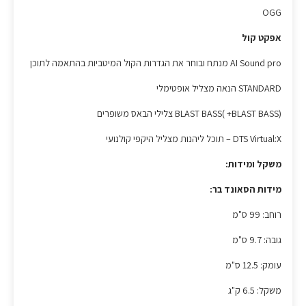
OGG
אפקט קול
AI Sound pro מנתח ובוחר את הגדרות הקול המיטביות בהתאמה לתוכן
STANDARD הנאה מצליל אופטימלי
BLAST BASS( +BLAST BASS) צלילי הבאס משופרים
DTS Virtual:X – תוכל ליהנות מצליל היקפי קולנועי
משקל ומידות:
מידות הסאונד בר:
רוחב: 99 ס"מ
גובה: 9.7 ס"מ
עומק: 12.5 ס"מ
משקל: 6.5 ק"ג