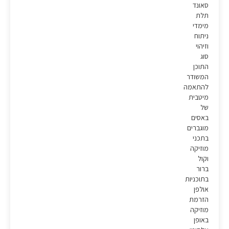
סאונד
תלת
מימדי
ניתוח
וזיהוי
סוג
התוכן
המשודר
להתאמה
מיטבית
של
באסים
מוגברים
בתכני
מוזיקה
וקול
ברור
בתוכניות
אולפן
הזרמת
מוזיקה
באופן