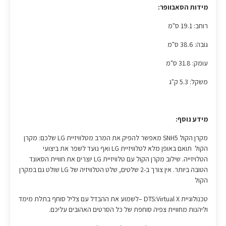
מידות הסאבוופר:
רוחב: 19.1 ס"מ
גובה: 38.6 ס"מ
עומק: 31.8 ס"מ
משקל: 5.3 ק"ג
מידע נוסף:
מקרן הקול SNH5 מאפשר להפיק את המרב מטלוויזיית LG שלכם: מקרן
הקול תואם באופן מלא לטלוויזיית LG ואף נועד לשפר את ביצועי
הטלויזייה. שילוב מקרן הקול עם טלוויזיית LG יוצרים את חוויית הסאונד
הטובה ביותר. אין צורך ב-2 שלטים, שלט הטלוויזיה של LG שולט גם במקרן
הקול
טכנולוגיית DTS:Virtual X –לשמוע את ההבדל עם צליל סוחף בתלת מימד
וליהנות מחוויית צפיה סוחפת של כל הסרטים האהובים עליכם.