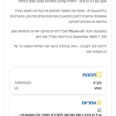
שמע עם 4.1 ערוצים – לחוויית קולנוע מושלמת ושמע סוחף במיוחד.
AI Sound Pro - מנתח את הסאונד ומתאים את הגדרות השמע בצורה
אוטומטית ומיטבית לתוכן המתנגן בין אם אתם צופים בסרטים, מתעדכנים
בחדשות או מאזינים למוזיקה.
באמצעות חיבור Bluetooth® תוכל להזרים מוזיקה ישירות מהסמארטפון
שלך ל-LG Sound Bar SNH5 וליהנות מצליל יוצא דופן.
ידידותי יותר לסביבה – החל מתהליך הייצור ועד השילוח הסאונד בר של
LG אקולוגי יותר.
תכונות
מק״ט
719500103
מותג
LG
אחריות
א.ל.מ הינה רשת מורשה למכירת מוצרי LG מטעם ח.י