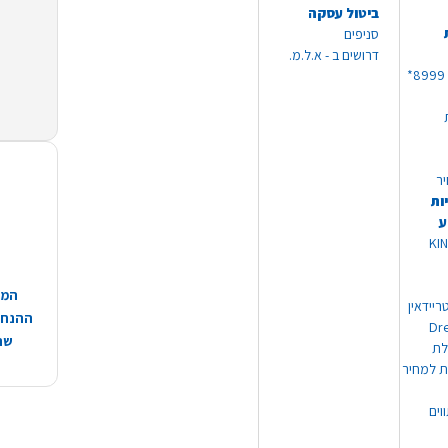
ביטול עסקה
סניפים
דרושים ב - א.ל.מ.
יר
ות
ע
 מוצרי KING
המח
ריידאין
ההנחות
וי Dream
שהמ
ת למחיר
וים