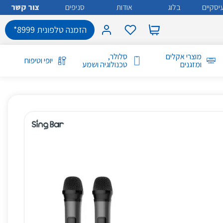
יסקיים
בלוג
אודות
סניפים
צור קשר
הזמנה טלפונית 8999*
מוצרי אקלים
סלולר,
יופי וטיפוח
ומזגנים
טכנולוגיה ושמע