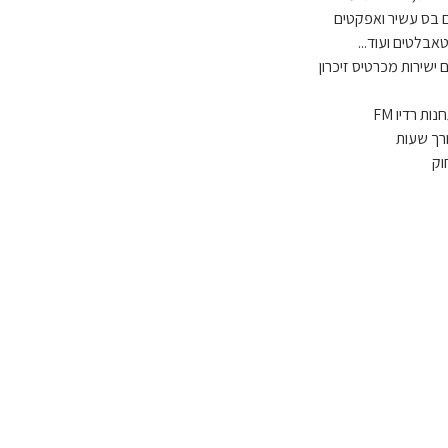
ת רדיו FM
וק