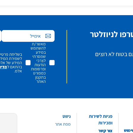
פו לניוזלטר
אימייל
מאשר/ת
להשתמש
במידע
ם בטוח לא רוצים
בשליחת פרטיי,
שמסרתי
לשמירת המידע 
לצרכי
המידע של אלמ
הודעות
בהתאם ל
מדינ
ופרסומות
אלמ.
כמפורט
בתקנון
האתר
פניות לשירות
ניווט
ומכירות
מפת אתר
ימוש
צור קשר