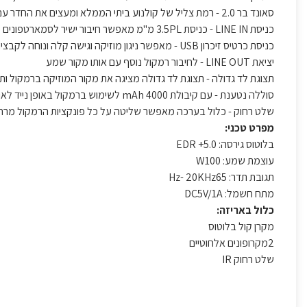
סאונד בר 2.0 - רמת צליל של קולנוע ביתי הממלא ומעצים את החדר עם בס עשיר ואפקטים
כניסת LINE IN - כניסת 3.5PL מ"מ מאפשר חיבור ישיר לסמארטפונים טאבלטים ועוד...
כניסת כרטיס זיכרון USB - מאפשר ניגון מוזיקה וגישה קלה ונוחה לקבצים ישירות מכרטיס זיכרון
יציאת LINE OUT - לחיבור רמקול נוסף עם אותו מקור שמע
תצוגת לד גדולה - תצוגת לד גדולה מציגה את מקור המוזיקה ברמקול ותחנו
סוללה נטענת - עם קיבולת mAh 4000 לשימוש ברמקול באופן נייד לאורך שעות
שלט רחוק - כלול בערכה מאפשר שליטה על כל פונקציות הרמקול מרח
מפרט טכני:
בלוטוס גירסה: 5.0+ EDR
עוצמת שמע: W100
תגובת תדר: Hz- 20KHz65
מתח חשמל: DC5V/1A
כלול באריזה:
מקרן קול בלוטוס
2מקרופונים אלחוטיים
שלט רחוק IR