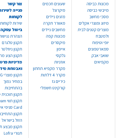
מכונות כביסה
שעונים חכמים
צור קשר
מייבשי כביסה
מיקרוגל
פנייה לשירות
מסכי מחשב
מזגים ניידים
לקוחות
מיזוג ומוצרי אקלים
מאוורר תקרה
שירות לקוחות 8999*
מוצרים קטנים לבית
מחשבים ניידים
ביטול עסקה
ולמטבח
מכונות קפה
הצהרת נגישות
יופי וטיפוח
מיקסרים
תקנון טלגרם
סמארטפונים
אייפון
תקנון ניוזלטר
שואבי אבק
גלקסי
תקנון הצע מח
מקפיאים
אוזניות
מדיניות פרטי
מקרר מקפיא תחתון
ואבטחת מיד
מקרר 4 דלתות
תקנון
כיריים גז
במחיר נמוך
קורקינט חשמלי
בהתחייבות
תקנון תוכנית ט
תקנון תו
Card סניפי אילת
תקנון התחייבו
הזול בישראל
תקנון מבצע תו
תנורי Lofra