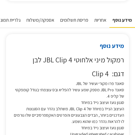
מידע נוסף
אחריות
פריסת תשלומים
אספקה/משלוח
גלריית תמונו
מידע נוסף
רמקול מיני אלחוטי JBL Clip 4 לבן
דגם: Clip 4
סאונד פרו מקורי ועשיר של JBL
סאונד JBL Pro מספק שמע עשיר להפליא ובס עוצמתי בגודל קומפקטי
של קליפ 4.
סגנון נועז ועיצוב נייד במיוחד
העיצוב הנייד במיוחד של JBL Clip 4 משתלב נהדר עם הסגנונות
העדכניים ביותר, הבדים הצבעוניים והפרטים האקספרסיביים שלו גורמים
לו להראות נהדר כמו שהוא נשמע.
סגנון נועז ועיצוב נייד במיוחד
Upgraded integrated carabiner