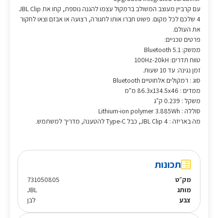
עם קרביין מעוצב המשולב ברמקול עצמו להגנה נוספת, קחו את JBL Clip
4 שלכם לכל מקום. פשוט חברו אותו לחגורה, רצועה או אבזם וצאו לחקור
את העולם.
פרטים טכניים:
ממשק: 5.1 Bluetooth
טווח תדרים: 100Hz-20kH
זמן נגינה: עד 10 שעות.
סוג : רמקולים אלחוטיים Bluetooth
ממדים : 86.3x134.5x46 מ"מ
משקל : 0.239 ק"ג
סוללה : Lithium-ion polymer 3.885Wh
מה באריזה : JBL Clip 4, כבל Type-C להטענה, מדריך למשתמש.
תכונות
מק״ט
731050805
מותג
JBL
צבע
לבן