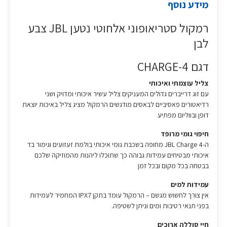
מידע נוסף
רמקול סטריאופוני אלחוטי נטען JBL צבע
לבן
דגם CHARGE-4
צליל עוצמתי ואיכותי
עם זוג דרייברים גדולים המעניקים צליל עשיר איכותי ומדויק ושני
רדיאטורים פאסיביים לבאסים מודגשים הרמקול מציג צליל באיכות יוצאת
דופן ובווליום מפתיע
חיפוי גומי מרופד
ה-JBL Charge 4 מחופה בשכבת גומי איכותי בולמת זעזועים וגימור בד
איכותי מבטיחים עמידות גבוהה כך שתוכלו ליהנות מהמוזיקה שלכם
בבטחה בכל מקום ובכל זמן
עמידות למים
אין צורך לחשוש מגשם – הרמקול עומד בתקן IPX7 המחמיר לעמידות
בפני תנאי רטיבות ומים וניתן לשטיפה.
חיי סוללה ארוכים