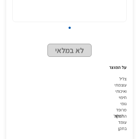
לא במלאי
על המוצר
צליל
עוצמתי
ואיכותי
חיפוי
גומי
מרופד
IPX7
הרמקול
עומד
בתקן