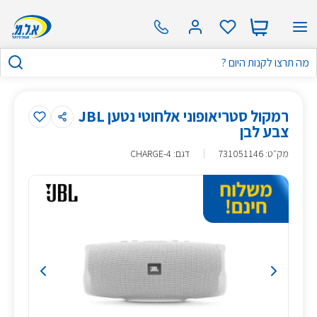
רמקול סטריאופוני אלחוטי נטען JBL
צבע לבן
מק״ט
:
731051146
דגם: CHARGE-4