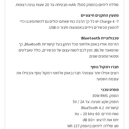
סוללת ליתיום בהספק 7500 mAh מבטיחה עד 20 שעות נגינה רצופות.
מטעין התקנים חיצוניים
ל- Charge 4 יש כל כך הרבה כוח שאתם יכולים גם להשתמש בו כדי
להטעין מכשירים ניידים באמצעות חיבור ה-USB.
טכנולוגיית Bluetooth
הזרמת אודיו באופן אלחוטי מכל התקן בעל קישוריות Bluetooth, כך
שהסאונד שלJBL זמין לכם לטווח עצום של מכשירים, כולל טאבלטים
וסמארטפונים שונים.
חברו רמקול נוסף
רוצים אפילו יותר עוצמה? חברו באופן אלחוטי רמקול נוסף והכפילו את
עוצמת השמע!
מפרט טכני
הספק: 30W RMS
הספק שקע טעינה: עד 5V / 2A
קישוריות: BlueTooth 4.2
טווח תדרים: 60 Hz – 20 kHz
יחס אות לרעש: >80 dB
סוג סוללה: ליתיום בהספק 227 Wh