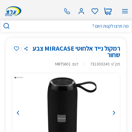
רמקול נייד אלחוטי MIRACASE צבע
שחור
מק״ט
:
731300240
דגם: MBTS601