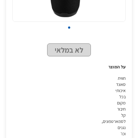
לא במלאי
על המוצר
חווית
סאונד
איכותי
בכל
מקום
חיבור
קל
לסמארטפונים,
נגנים
וכו'