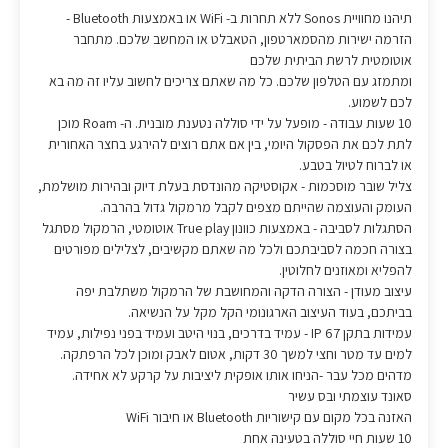
תיהנו מחוויית Sonos ללא תחרות ב- WiFi או באמצעות Bluetooth -
הזרמה ישירות מהסמארטפון, הטאבלט או המחשב שלכם. מתחבר
אוטומטית לרשת הביתית שלכם
ומתמזג עם הטלפון שלכם. כל מה שאתם צריכים לחשוב עליו זה מה בא
לכם לשמוע.
10 שעות עבודה - מופעל על ידי סוללה נטענת מובנית. ה- Roam מוכן
לתת לכם את הפסקול היומי, בין אם אתם רוצים להירגע בחצר האחורית
או לברוח לטיול בטבע.
צליל שובר מוסכמות - אקוסטיקה מהונדסת בעלת דיוק ובהירות מושלמת,
העומק והעוצמה שהייתם מצפים לקבל מרמקול גדול בהרבה.
הסתגלות לסביבה - באמצעות כוונון True play אוטומטי, הרמקול מסתגל
בצורה חכמה לסביבתכם ולכל מה שאתם מקשיבים, לצלילים מפורטים
להפליא ומאוזנים לחלוטין.
עיצוב מעודן - הצורה הדקה והמחושבת של הרמקול משתלבת יפה
בביתכם, בעוד העיצוב הארגונומי הקל מקל על הנשיאה.
עמידות בתקן IP 67 - עמיד בדרכים, בנוי היטב ועמיד בפני נפילות, עמיד
למים עד מטר וחצי למשך 30 דקות, אטום לאבק ומוכן לכל הרפתקה.
מדהים מכל עבר -הניחו אותו אופקית ליציבות על קרקע לא אחידה.
סאונד עוצמתי ובס עשיר
האזנה בכל מקום עם קישוריות Bluetooth או חיבור WiFi
10 שעות חיי סוללה בטעינה אחת