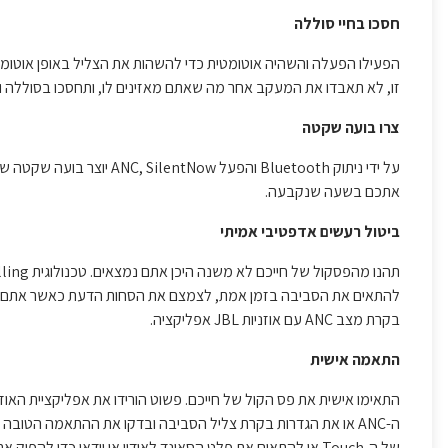
חסכו בחיי סוללה
הפעילו הפעלה והשהיה אוטומטית כדי להשהות את הצליל באופן אוטומ
זו, לא תאבדו את המעקב אחר מה שאתם מאזינים לו, ותחסכו בסוללה וב
צרו בועה שקטה
על ידי ניתוק Bluetooth ו
אתכם בשעה שנקבעה.
ביטול רעשים אדפטיבי אמיתי
להתאים את הסביבה בזמן אמת, לצמצם את הסחות הדעת כאשר אתם צריכ
בקרת מצב ANC עם אוזניות JBL אפליקציה.
התאמה אישית
ה-ANC או את הגדרות בקרת צליל הסביבה ובדקו את ההתאמה הטוב
של ה-Touch או להתאים את פלט הסאונד לאודיו או וידאו כדי להפיק את המרב מהתוכן שלכם, לבחור את העוזרת הקולית המועדפת עליכם ועוד הרבה יותר.