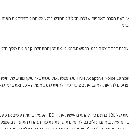
טי בעת הסרת האוזניות שלכם. הצליל מתחדש ברגע שאתם מחזירים את האוזניו
זמן.
הפעל ANC, SilentNow יוצר בועה שקטה שעוזרת לכם לנמנם בזמן הנסיעה.התאימו את זמן ההתחלה וקבעו את משך
תהנו מהפסקול של חייכם לא משנה היכן אתם נמצאים. טכנולוגית True Adaptive Noise Cancelling משתמש
ים להראות ולמטב את ביצועי הסיור לחוויית שמע מעולה – כל זאת בזמן שאת
התאימו אישית את פס הקול של חייכם. פשוט הורידו את אפליקציית האוזניות של JBL בחינם כדי להתאים אישית
ה ביותר שלכם. אתם יכולים גם להתאים אישית את אופן התנהגות האוזניות באמצ