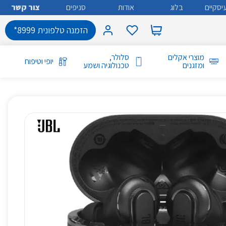
יסקיים
בלוג
אודות
סניפים
צור קשר
הזמנה טלפונית 8999*
מוצרי אקלים
סלולר,
יופי וטיפוח
ומזגנים
טכנולוגיה ושמע