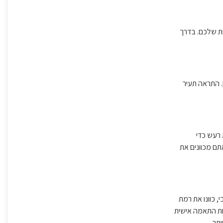
ת שלכם. בדרך
 הזמן. התראה תעיר
ת אוטומטית ב-4 מיקרופונים של חישת רעש כדי
ם מכוונים את
 את ה-EQ, הפעילו ביטול רעשים אדפטיבי, כוונו את רמת
עות התאמה אישית