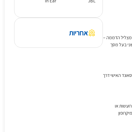
In Ear
JBL
אחריות
 – או אפילו מצליל הדממה –
החדשני בעל מסך
פעלת כפתור הגברת הסאונד האישי דרך
גם בסביבות רועשות או
סת המיקרופון