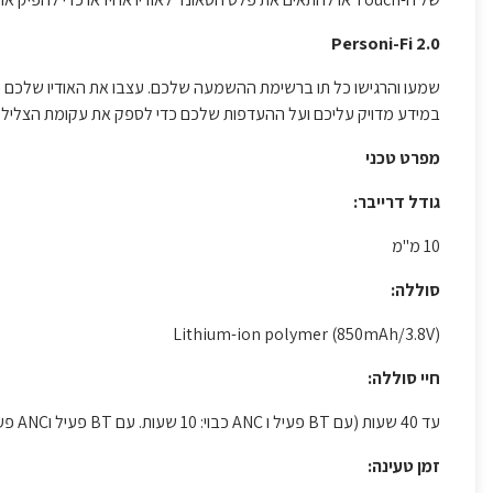
Personi-Fi 2.0
שמעו והרגישו כל תו ברשימת ההשמעה שלכם. עצבו את האודיו שלכם 
במידע מדויק עליכם ועל ההעדפות שלכם כדי לספק את עקומת הצליל 
מפרט טכני
גודל דרייבר:
10 מ"מ
סוללה:
Lithium-ion polymer (850mAh/3.8V)
חיי סוללה:
עד 40 שעות (עם BT פעיל ו ANC כבוי: 10 שעות. עם BT פעיל וANC פעיל 8 שעות)
זמן טעינה: