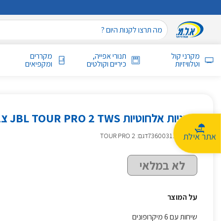
מקרני קול
תנורי אפייה,
מקררים
וטלוויזיות
כיריים וקולטים
ומקפיאים
אוזניות אלחוטיות JBL TOUR PRO 2 TWS צבע שחור
אתר אילת
מק״ט
:
736003112
דגם: TOUR PRO 2
לא במלאי
על המוצר
שיחות עם 6 מיקרופונים