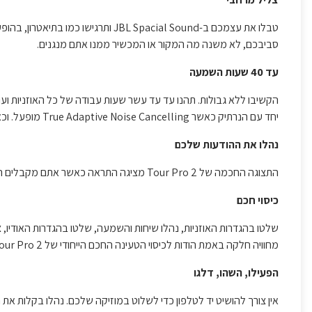
טבלו את עצמכם ב-JBL Spacial Sound ו
סביבכם, לא משנה מה המקור או המכשיר ממנו אתם מנגנים.
עד 40 שעות השמעה
יחד עם הנרתיק כאשר True Adaptive Noise Cancelling מופעל. וכאשר אתם צריכים חיזוק, טעינה מהירה למשך 15 דקות תוכלו לקבל 4 שעות נוספות של חיי סוללה.
נהלו את ההודעות שלכם
התצוגה החכמה של Tour Pro 2 מציגה התראה כאשר אתם מקבלים הודעה בנייד מבלי שתצטרכו להסתכל עליו!
כיסוי חכם
שלטו בהגדרות האוזניות, נהלו שיחות והשמעה, שלטו בהגדרות האודיו, 
מחוויה חלקה באמת הודות לכיסוי הטעינה החכם הייחודי של JBL Tour Pro 2 מבלי להשתמש בטלפון או באפליקציית האוזניות של JBL.
הפעילו, השהו, דלגו
אין צורך להושיט יד לטלפון כדי לשלוט במוזיקה שלכם. נהלו בקלות א