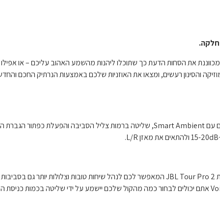
כנולוגיית True Adaptive Noise Cancelling של JBL Tour Pro 2 מכווננת את הסחות הדעת כך שתוכלו ליהנות מהשמע האהוב עליכם
בלו התראות, שלטו על המוזיקה והסינון רעשים, ומצאו את האוזניות שלכם באמצעות הנרתיק החכם ו
הישארו ערניים לצלילי העולם שסביבכם תוך כדי הנאה מהמוזיקה שלכם עם Smart Ambient, שליטה ברמות צליל הסביבה וה
אלגוריתם הCrystal call של JBL משתמש ב 6 מיקרופונים של האוזניות JBL Tour Pro 2 המאפשר לכם לנהל שיחות טובות וצלולות יותר 
סוערות ולקבל עזרה מהעוזרת הקולית המועדפת עליכם. עם VoiceAware אתם יכולים לבחור כמה מהקול שלכם יישמע על ידי שליטה בכמות כני