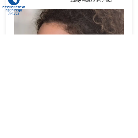
באפליקציית Galaxy Wearable.
במה תרצו שאסייע לכם היום?
איפה ממוקמים הסניפים
איך יוצרים קשר עם שירות
שלכם?
לקוחות?
היסחפו בתוך צליל כמו של אולפן