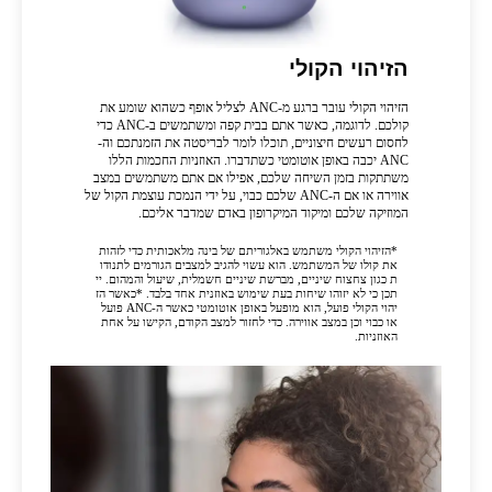
הזיהוי הקולי
הזיהוי הקולי עובר ברגע מ-ANC לצליל אופף כשהוא שומע את
קולכם. לדוגמה, כאשר אתם בבית קפה ומשתמשים ב-ANC כדי
לחסום רעשים חיצוניים, תוכלו לומר לבריסטה את הזמנתכם וה-
ANC יכבה באופן אוטומטי כשתדברו. האוזניות החכמות הללו
משתתקות בזמן השיחה שלכם, אפילו אם אתם משתמשים במצב
אווירה או אם ה-ANC שלכם כבוי, על ידי הנמכת עוצמת הקול של
המוזיקה שלכם ומיקוד המיקרופון באדם שמדבר אליכם.
*הזיהוי הקולי משתמש באלגוריתם של בינה מלאכותית כדי לזהות
את קולו של המשתמש. הוא עשוי להגיב למצבים הגורמים לתנודו
ת כגון צחצוח שיניים, מברשת שיניים חשמלית, שיעול והמהום. יי
תכן כי לא יזוהו שיחות בעת שימוש באוזנית אחד בלבד. *כאשר הז
יהוי הקולי פועל, הוא מופעל באופן אוטומטי כאשר ה-ANC פועל
או כבוי וכן במצב אווירה. כדי לחזור למצב הקודם, הקישו על אחת
האוזניות.