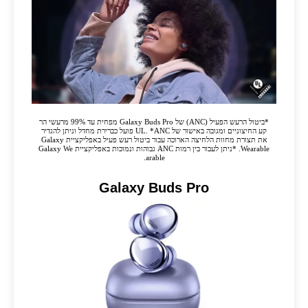
*ביטול הרעש הפעיל (ANC) של Galaxy Buds Pro מפחית עד 99% מרעשי הר
קע החיצוניים ומגובה באישור של UL. *ANC פועל כברירת מחדל וניתן להגדיר
את תצורת מחוות הלחיצה הארוכה עבור ביטול רעש פעיל באפליקציית Galaxy
Wearable. *ניתן לעבור בין רמות ANC גבוהות ונמוכות באפליקציית Galaxy We
arable.
Galaxy Buds Pro