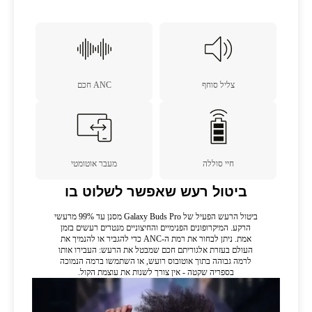
צליל סוחף
ANC חכם
חיי סוללה
מעבר אוטומטי
ביטול רעש שאפשר לשלוט בו
ביטול הרעש הפעיל של Galaxy Buds Pro מסנן עד 99% מרעשי
הרקע. המיקרופונים הפנימיים והחיצוניים מנטרים רעשים בזמן
אמת. ניתן לבחור את רמת ה-ANC כדי להגביר או להנמיך את
העולם בעזרת אלגוריתם חכם שמבטל את הרעש: העבירו אותו
לרמה גבוהה בתוך אוטובוס רועש, או השתמשו ברמה הנמוכה
בספריה שקטה - אין צורך לשנות את עוצמת הקול.