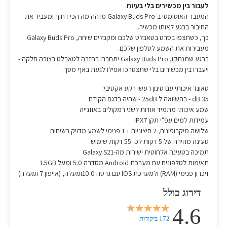
לעבור בין מכשירים בלי בעיות
המעבר האוטומטי ב-Galaxy Buds Pro מזהה מה הכי דחוף ומעביר את
החיבור ברגע לאותו מכשיר.
כך, כשתצפו בסרט בטאבלט שלכם ומקבלים שיחה, Galaxy Buds Pro
מעבירות את השמע לטלפון שלכם.
ברגע שתנתקו, Galaxy Buds Pro יתחברו בחזרה לטאבלט בצורה חלקה -
ויעברו בין מכשירים בלי שתצטרכו אפילו לגעת באף מסך.
סאונד איכותי עם סינון רעשי רקע אקטיבי:
35 dB - בהשוואה ל 25dB - שהיה בדגם הקודם
שמע איכותי מתמיד אודות לשני רמקולים באוזנייה
עמידות למים עפ"י תקן IPX7
שלושה מיקרופונים, 2 חיצוניים + 1 פנימי לשמע מדויק בשיחות
טעינה מהירה של 5 דקות לכ- 55 דקות שימוש
תמיכה בטעינה אלחוטית ישירות מה-Galaxy S21
תאימות לטלפונים עם מערכת Android מסדרה 5.0 ומעל 1.5GB
זיכרון פנימי (RAM) ולמערכת IOS עם גרסה 10.0ומעלה, (אייפון 7 ומעלה)
דירוג כולל
4.6
172 ביקורות