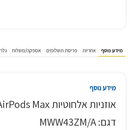
מידע נוסף
אחריות
פריסת תשלומים
אספקה/משלוח
גלרי
מידע נוסף
אוזניות אלחוטיות Apple AirPods Max אפל צבע שחור
דגם: MWW43ZM/A