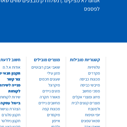
אנחנו לא מציקים :) נשלח רק מבצעים שווים שאת
לפספס
קטגוריות מובילות
מוצרים מובילים
חשוב לדעת
טלוויזיות
שואבי אבק רובוטיים
אודות א.ל.מ
מקררים
מזגן עילי
תקנון תנאי ש
מכונות כביסה
שעונים חכמים
צור קשר
מייבשי כביסה
מיקרוגל
פנייה לשירות
מסכי מחשב
מזגים ניידים
לקוחות
מיזוג ומוצרי אקלים
מאוורר תקרה
שירות לקוחות 8999*
מוצרים קטנים לבית
מחשבים ניידים
ביטול עסקה
ולמטבח
מכונות קפה
הצהרת נגישות
יופי וטיפוח
מיקסרים
תקנון טלגרם
סמארטפונים
אייפון
תקנון ניוזלטר
שואבי אבק
גלקסי
תקנון הצע מח