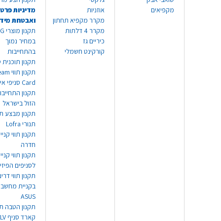
מקפיאים
אוזניות
מדיניות פרטי
מקרר מקפיא תחתון
ואבטחת מיד
מקרר 4 דלתות
תקנון
כיריים גז
במחיר נמוך
קורקינט חשמלי
בהתחייבות
תקנון תוכנית ט
תקנון תו
Card סניפי אילת
תקנון התחייבו
הזול בישראל
תקנון מבצע תו
תנורי Lofra
תקנון תווי קניי
חדרה
תקנון תווי קניי
לסניפים הפיזי
תקנון תווי דר
בקניית מחשב נ
ASUS
תקנון הטבה תו
קארד סניף TLV