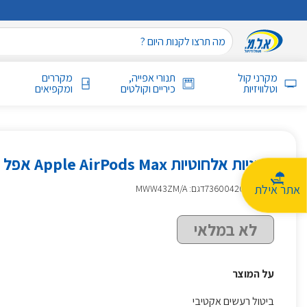
מקרני קול
תנורי אפייה,
מקררים
וטלוויזיות
כיריים וקולטים
ומקפיאים
אוזניות אלחוטיות Apple AirPods Max אפל צבע שחור
אתר אילת
מק״ט
:
736004206
דגם: MWW43ZM/A
לא במלאי
על המוצר
ביטול רעשים אקטיבי