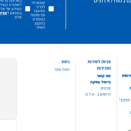
ם בטוח לא רוצים
בשליחת פרטיי,
שמסרתי
לשמירת המידע 
לצרכי
המידע של אלמ
הודעות
בהתאם ל
מדינ
ופרסומות
אלמ.
כמפורט
בתקנון
האתר
פניות לשירות
ניווט
ומכירות
מפת אתר
ימוש
צור קשר
ביטול עסקה
סניפים
דרושים ב - א.ל.מ.
יר