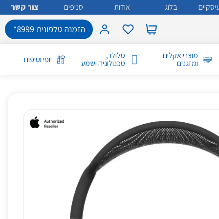
יסקיים
בלוג
אודות
סניפים
צור קשר
הזמנה טלפונית 8999*
מוצרי אקלים
סלולר,
יופי וטיפוח
ומזגנים
טכנולוגיה ושמע