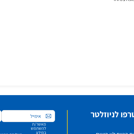
פו לניוזלטר
אימייל
מאשר/ת
להשתמש
במידע