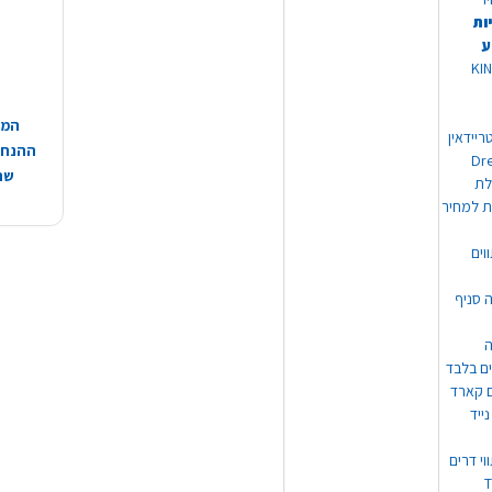
ות
ע
 מוצרי KING
המח
ריידאין
ההנחות
וי Dream
שהמ
ת למחיר
וים
ה סניף
ה
ים בלבד
ים קארד
ייד
וי דרים