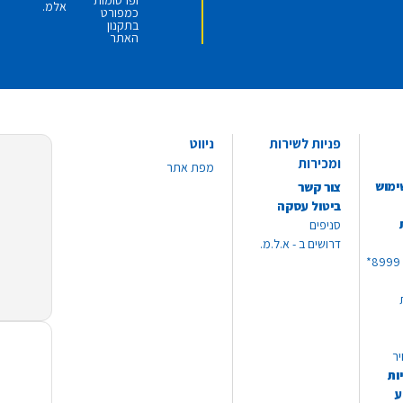
ופרסומות
אלמ.
כמפורט
בתקנון
האתר
פניות לשירות
ניווט
ומכירות
מפת אתר
ימוש
צור קשר
ביטול עסקה
סניפים
דרושים ב - א.ל.מ.
יר
ות
ע