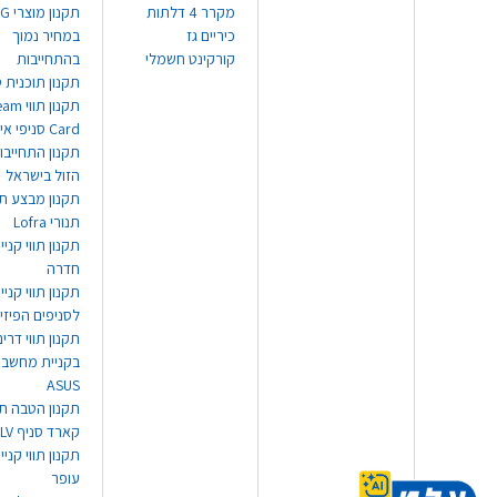
מקרר 4 דלתות
תקנון
כיריים גז
במחיר נמוך
קורקינט חשמלי
בהתחייבות
תקנון תוכנית ט
תקנון תו
Card סניפי אילת
תקנון התחייבו
הזול בישראל
תקנון מבצע תו
תנורי Lofra
תקנון תווי קניי
חדרה
תקנון תווי קניי
לסניפים הפיזי
תקנון תווי דר
בקניית מחשב נ
ASUS
תקנון הטבה תו
קארד סניף TLV
תקנון תווי קנייה
עופר