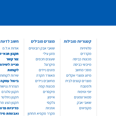
קטגוריות מובילות
מוצרים מובילים
חשוב לדעת
טלוויזיות
שואבי אבק רובוטיים
אודות א.ל.מ
מקררים
מזגן עילי
תקנון תנאי ש
מכונות כביסה
שעונים חכמים
צור קשר
מייבשי כביסה
מיקרוגל
פנייה לשירות
מסכי מחשב
מזגים ניידים
לקוחות
מיזוג ומוצרי אקלים
מאוורר תקרה
שירות לקוחות 8999*
מוצרים קטנים לבית
מחשבים ניידים
ביטול עסקה
ולמטבח
מכונות קפה
הצהרת נגישות
יופי וטיפוח
מיקסרים
תקנון טלגרם
סמארטפונים
אייפון
תקנון ניוזלטר
שואבי אבק
גלקסי
תקנון הצע מח
מקפיאים
אוזניות
מדיניות פרטי
מקרר מקפיא תחתון
ואבטחת מיד