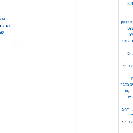
 מוצרי KING
המח
ריידאין
ההנחות
וי Dream
שהמ
ת למחיר
וים
ה סניף
ה
ים בלבד
ים קארד
ייד
וי דרים
 קניוני