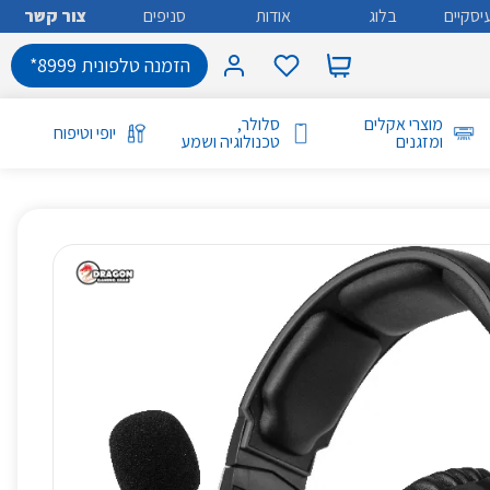
יסקיים
בלוג
אודות
סניפים
צור קשר
הזמנה טלפונית 8999*
מוצרי אקלים
סלולר,
יופי וטיפוח
ומזגנים
טכנולוגיה ושמע