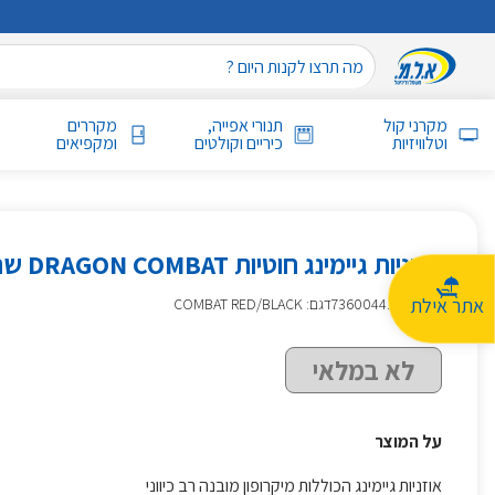
מקרני קול
תנורי אפייה,
מקררים
וטלוויזיות
כיריים וקולטים
ומקפיאים
אוזניות גיימינג חוטיות DRAGON COMBAT שחור\אדום
אתר אילת
מק״ט
:
736004411
דגם: COMBAT RED/BLACK
לא במלאי
על המוצר
אוזניות גיימינג הכוללות מיקרופון מובנה רב כיווני