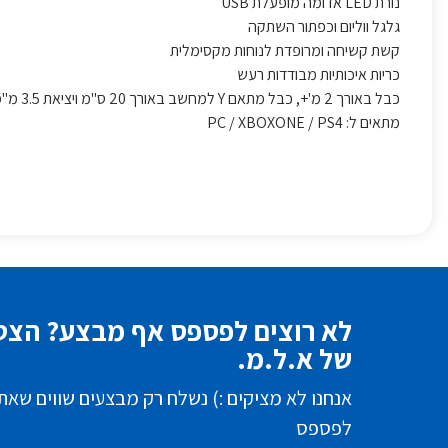
נורת LED אדומה מופעלת USB
גלגל ווליום וכפתור השתקה
קשת קשיחה ומרופדת לנוחות מקסימלית
כריות איכותיות מבודדות רעש
כבל באורך 2 מ'+, כבל מתאם Y למחשב באורך 20 ס"מ ויציאת 3.5 מ"מ + USB לתמיכה בתאורה
מתאים ל: PC / XBOXONE / PS4
לא רוצים לפספס אף מבצע? הצטר
של א.ל.מ.
אנחנו לא מציקים :) נשלח רק מבצעים שווים שאת
לפספס