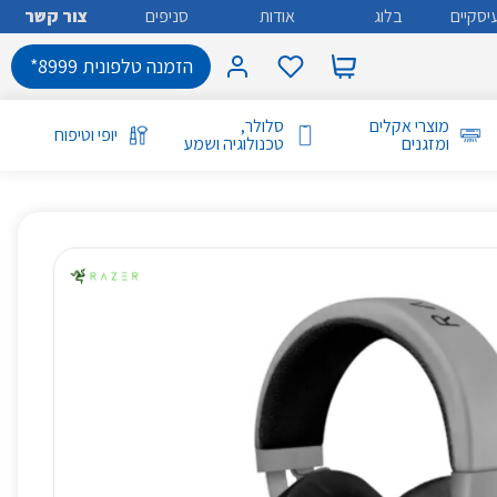
יסקיים
בלוג
אודות
סניפים
צור קשר
הזמנה טלפונית 8999*
מוצרי אקלים
סלולר,
יופי וטיפוח
ומזגנים
טכנולוגיה ושמע