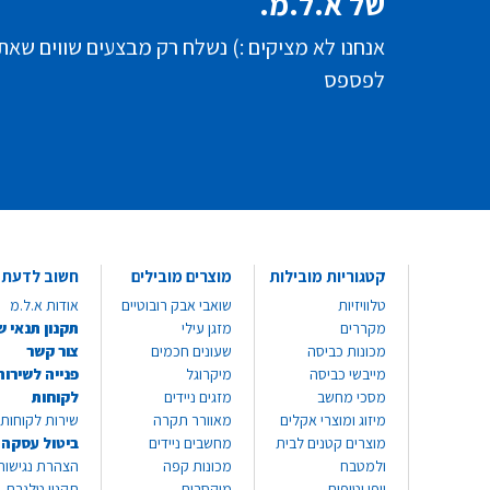
של א.ל.מ.
אנחנו לא מציקים :) נשלח רק מבצעים שווים שאת
לפספס
קטגוריות מובילות
מוצרים מובילים
חשוב לדעת
טלוויזיות
שואבי אבק רובוטיים
אודות א.ל.מ
מקררים
מזגן עילי
תקנון תנאי ש
מכונות כביסה
שעונים חכמים
צור קשר
מייבשי כביסה
מיקרוגל
פנייה לשירות
מסכי מחשב
מזגים ניידים
לקוחות
מיזוג ומוצרי אקלים
מאוורר תקרה
שירות לקוחות 8999*
מוצרים קטנים לבית
מחשבים ניידים
ביטול עסקה
ולמטבח
מכונות קפה
הצהרת נגישות
יופי וטיפוח
מיקסרים
תקנון טלגרם