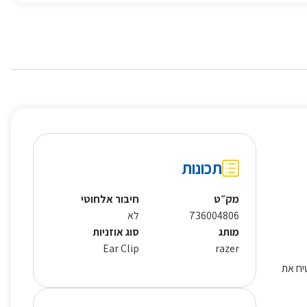
תכונות
מק״ט
חיבור אלחוטי
736004806
לא
מותג
סוג אוזניות
Ear Clip
razer
ם המבטיח את