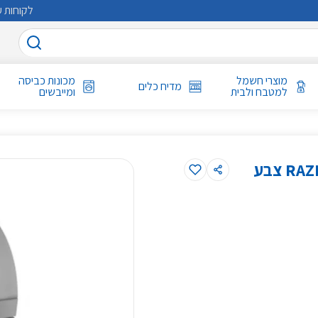
לקוחות ע
מוצרי חשמל
מכונות כביסה
מדיח כלים
למטבח ולבית
ומייבשים
אוזניות גיימינג RAZER Kraken multi-platform צבע