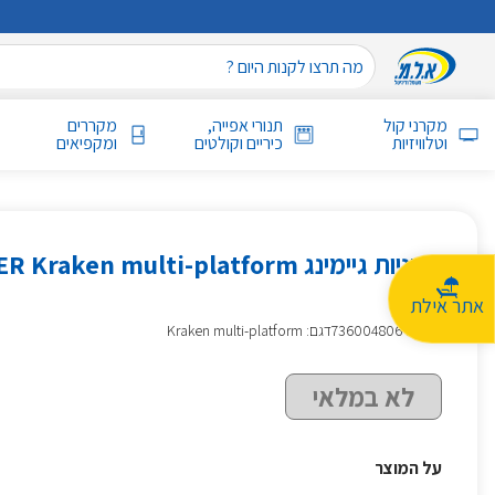
מקרני קול
תנורי אפייה,
מקררים
וטלוויזיות
כיריים וקולטים
ומקפיאים
ירוק
אתר אילת
מק״ט
:
736004806
דגם: Kraken multi-platform
לא במלאי
על המוצר