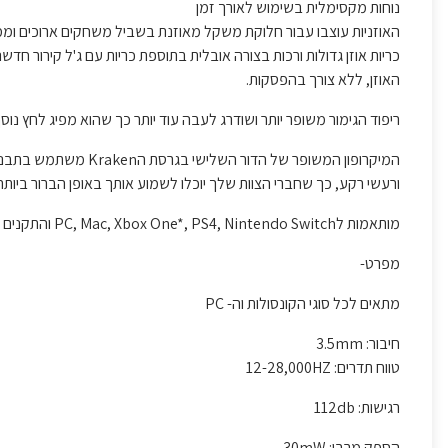
נוחות מקסימלית בשימוש לאורך זמן
האוזניות עוצבו עבור חלוקת משקל מאוזנת בשביל משחקים ארוכים וממ
כריות אוזן גדולות ורכות בצורה אובלית בתוספת כריות עם ג'ל קירור ח
האוזן, ללא צורך בהפסקות.
ריפוד הגימור משופר יותר ושודרג לעבה עוד יותר כך שהוא מפיג לחץ נוס
המיקרופון המשופר של 
ורעשי רקע, כך שחברי הצוות שלך יוכלו לשמוע אותך באופן הברור ביותר.
מותאמות לPC, Mac, Xbox One*, PS4, Nintendo Switch והתקנים ניידים עם שקע שמע 3.5 מ"מ.
מפרט-
מתאים לכל סוגי הקונסולות וה- PC
חיבור: 3.5mm
טווח תדרים: 12-28,000HZ
רגישות: 112db
הספק מרבי: 30mW