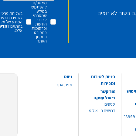
מאשר/ת
להשתמש
במידע
ם בטוח לא רוצים
בשליחת פרטיי,
שמסרתי
לשמירת המידע 
לצרכי
המידע של אלמ
הודעות
בהתאם ל
מדינ
ופרסומות
אלמ.
כמפורט
בתקנון
האתר
פניות לשירות
ניווט
ומכירות
מפת אתר
ימוש
צור קשר
ביטול עסקה
סניפים
דרושים ב - א.ל.מ.