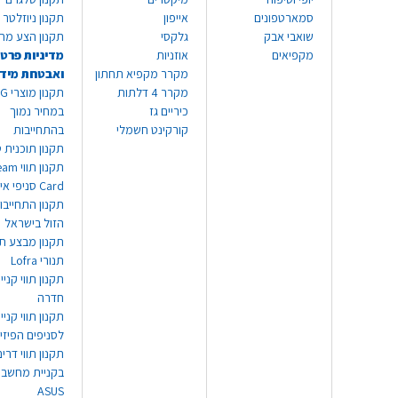
סמארטפונים
אייפון
תקנון ניוזלטר
שואבי אבק
גלקסי
תקנון הצע מח
מקפיאים
אוזניות
מדיניות פרטי
מקרר מקפיא תחתון
ואבטחת מיד
מקרר 4 דלתות
תקנון
כיריים גז
במחיר נמוך
קורקינט חשמלי
בהתחייבות
תקנון תוכנית ט
תקנון תו
Card סניפי אילת
תקנון התחייבו
הזול בישראל
תקנון מבצע תו
תנורי Lofra
תקנון תווי קניי
חדרה
תקנון תווי קניי
לסניפים הפיזי
תקנון תווי דר
בקניית מחשב נ
ASUS