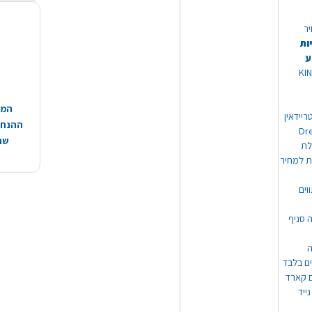
יר
ות
ע
 מוצרי KING
המח
ריידאין
ההנחות
וי Dream
שהמ
ת למחיר
וים
ה סניף
ה
ים בלבד
ים קארד
ייד