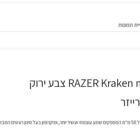
ית תמונות
למגוון רחב של פלטפורמות בחיבור 3.5 מ"מ בתוספת דרייברים בגודל של 50 מ"מ המספקים שמע עוצמתי ועשיר יותר, ומיקרופון בעל סינון רעשי