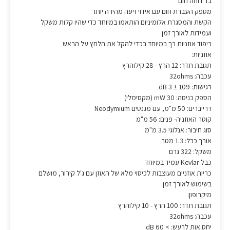
בד דוחה חום
מספק העברת חום עם אידוי זיעה מהירה יותר
הקשת והמסגרת אלומיניום הותאמו במיוחד כדי שהיו קלות משקל
ועמידות לאורך זמן
ריפוד אוזניות רך במיוחד בכדי להקל את הלחץ על הראש
אוזניות:
תגובת תדר: 12 הרץ - 28 קילוהרץ
עכבה: 32ohms
רגישות: 109 ± 3 dB
הספק כניסה: 30 mW (מקסימלי)
דרייברים: 50 מ"מ, עם מגנטים Neodymium
קוטר האוזניה- פנים: 56 מ"מ
סוג חיבור: אנלוגי 3.5 מ"מ
אורך כבל: 1.3 מטר
משקל: 322 גרם
כבל Kevlar עמיד במיוחד
כריות אוזניים מעוצבות לכיסוי מלא של האוזן עם ג'ל קירור, מושלם
בשימוש לאורך זמן
מיקרופון:
תגובת תדר: 100 הרץ - 10 קילוהרץ
עכבה: 32ohms
יחס אות לרעש: > 60 dB