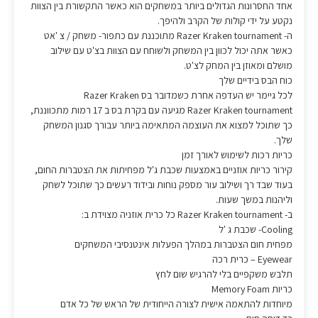
אחד החסרונות הגדולים ביותר במשחקים הוא כאשר התקשורת בין הצוות
נקטע על ידי קולות של הקרב ולהיפך.
ה- Razer Kraken tournament מתוכננת עם כתפור- משחק / צ 'אט
כאשר אתה יכול לכוון בין המשחק ולשוחח עם הצוות בצ'ט עם שילוב
מושלם ומאוזן בין המחק לצ'ט.
כוח הבס בידיים שלך
לכל גיימר יש העדפה אחרת כשמדובר בס Razer Kraken
Razer Kraken tournament מגיעה עם בקרת בס ב 17 רמות מתכווננת,
כך שתוכל למצוא את העוצמה המתאימה ביותר עבורך סגנון המשחק
שלך.
כריות רכות לשימוש לאורך זמן
קירור כריות אוזניים באמצעות שכבת ג'ל מפחיתות את הצטברות החום,
בעוד שבד רך ושילוב עור מספק נוחות ובידוד רעשים כך שתוכל לשחק
וליהנות במשך שעות.
ב- Razer Kraken tournament כל כרית אוזניה מצוידת ב:
Cooling- שכבת ג 'ל
מפחית חום הצטברות במהלך הפעלות אינטנסיבי המשחקים
Eyewear – כרית רכה
תלבש משקפיים בלי להרגיש שום לחץ
כריות Memory Foam
מיוחדות להתאמה אישית לצורה הייחודית של הראש של כל אדם