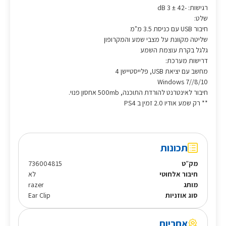
רגישות: -42 ± 3 dB
שלט:
חיבור USB עם כניסת 3.5 מ"מ
שליטה מקוונת על מצבי שמע והמקרופון
גלגל בקרת עוצמת השמע
דרישות מערכת:
מחשב עם יציאת USB, פלייסטיישן 4
Windows 7//8/10
חיבור לאינטרנט להורדת התוכנה, 500mb אחסון פנוי.
** רק שמע אודיו 2.0 זמין ב PS4
תכונות
מק״ט
736004815
חיבור אלחוטי
לא
מותג
razer
סוג אוזניות
Ear Clip
אחריות