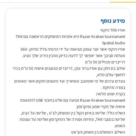
מידע נוסף
אודיו THX היקפי
Razer Kraken tournament היא אוזניות המשחקים הראשונה עם THX
Spatial Audio
אודיו היקפי אשר יוצר עומק מציאותי על ידי הדמיה צליל מדויק- 360
מעלות סביבך אשר יאפשר לך לדעת בדיוק מהכין היריב שלך מגיע.
דרייברים מכוילים 50 מ"מ
שילוב בס חזק עם אודיו ברור ונקי, דרייברים מכווננים אישית 50 מ"מ בכדי
לחשוף עולם מלא,
צעדים עדנים של מי שמתגנב מאחוריך ועד פיצוצים חזקים אשר מאוזנים
בצורה מדויקת .
בקרת שמע מלאה
Razer Kraken tournament מגיעה עם שלט בחיבור USB להתאמה
אישית של פקדי שמע ומיקרופון
השלט כולל: שליטה באיזון הקול בין המשחק לצ'ט , שליטה על הבס,
שליטה במצבי THX, פתיחה וסגירה של המיקרופון ושליטה על עוצמת
השמע.
השילוב המושלם בין משחק והצ'אט