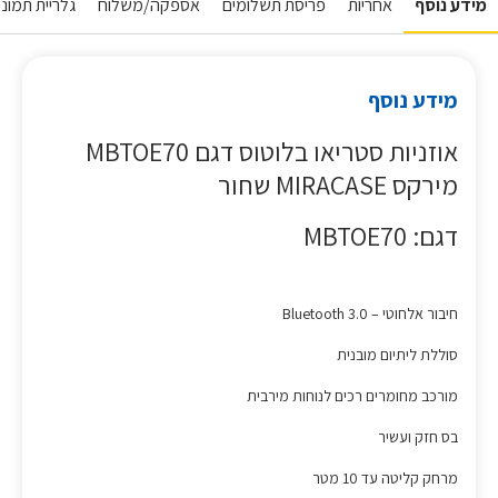
מידע נוסף
אחריות
פריסת תשלומים
אספקה/משלוח
גלריית תמונו
מידע נוסף
אוזניות סטריאו בלוטוס דגם MBTOE70
מירקס MIRACASE שחור
דגם: MBTOE70
חיבור אלחוטי – Bluetooth 3.0
סוללת ליתיום מובנית
מורכב מחומרים רכים לנוחות מירבית
בס חזק ועשיר
מרחק קליטה עד 10 מטר