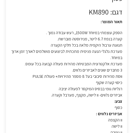
דגם: KM890
תאור המוצר:
הספק עוצמתי במיוחד 1500W, רעש עבודה נמוך .
קערה בנפח 6.7 ליטר, מנירוסטה מוברשת.
תנועת ערבול היקפית מלאה בכל חלקי הקערה
מערכת גלגלי הנעה פנימית מתכתית לביצועים מושלמים לאורך זמן ארוך
במיוחד.
מערכת אלקטרונית המבטיחה מהירות פעולה קבועה בכל עומס.
3 מחברים שונים לאביזרים נלווים.
ווסת מהירות סיבובי בעל 8 מספר מהירויות+ פעולת PULSE
כיסוי קערה שקוף
רגליות גומי בבסיס המיקסר לפעולה יציבה
אביזרים נלווים- וו לישה, מקצף, מערבל וקערה.
צבע:
כסוף
אביזרים נלווים :
וו הקצפה
וו לישה
וו גיטרה