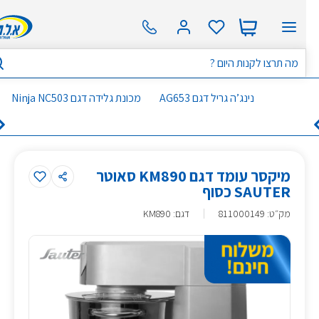
נינג’ה גריל דגם AG653
מכונת גלידה דגם Ninja NC503
מיקסר עומד דגם KM890 סאוטר
SAUTER כסוף
מק״ט
:
811000149
דגם: KM890