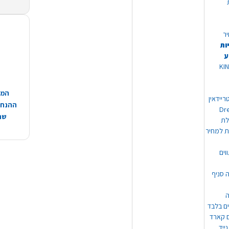
יר
ות
ע
 מוצרי KING
המח
ריידאין
ההנחות
וי Dream
שהמ
ת למחיר
וים
ה סניף
ה
ים בלבד
ים קארד
ייד