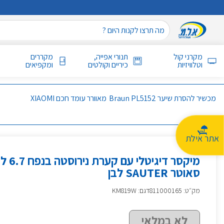
מקרני קול
תנורי אפייה,
מקררים
וטלוויזיות
כיריים וקולטים
ומקפיאים
מכשיר להסרת שיער Braun PL5152
מאוורר עומד חכם XIAOMI
אתר אילת
סאוטר SAUTER לבן
מק״ט
:
811000165
דגם: KM819W
לא במלאי