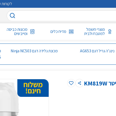
לקוחות ע
מוצרי חשמל
מכונות כביסה
מדיח כלים
למטבח ולבית
ומייבשים
נינג’ה גריל דגם AG653
מכונת גלידה דגם Ninja NC503
S
מיקסר דיגיטלי עם קערת נירוסטה בנפח 6.7 ליטר KM819W