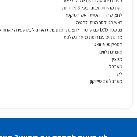
קערת נירוסטה בנפח של 6.7 ליטר
ווסת מהירות סיבובי בעל 8 מהירויות
לחצן שחרור והטיית ראש המיקסר
ראש המיקסר הניתן להטיה
צג מסך LCD עם טיימר - לתצוגת זמן פעולת הערבול ,או ספירה לאחור של זמן פעולה מוגדר לפני כיבוי אוטומטי של המכשיר.
מגן נתזים עם חופת מזיגה נשלפת
הספק 1500וואט
מוצרים נלווים:
מקציף
מערבל
לש
מערבל עם סיליקון