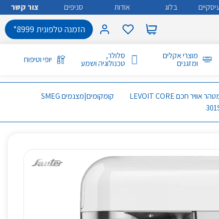
יסקיים
בלוג
אודות
סניפים
צור קשר
הזמנה טלפונית 8999*
מוצרי אקלים
סלולר,
יופי וטיפוח
ומזגנים
טכנולוגיה ושמע
מטהר אוויר חכם LEVOIT CORE
קומקומים|מצנמים SMEG
301