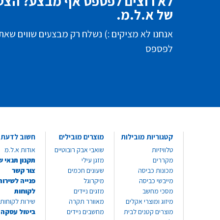
לא רוצים לפספס אף מבצע? הצטר
של א.ל.מ.
אנחנו לא מציקים :) נשלח רק מבצעים שווים שאת
לפספס
קטגוריות מובילות
מוצרים מובילים
חשוב לדעת
טלוויזיות
שואבי אבק רובוטיים
אודות א.ל.מ
מקררים
מזגן עילי
תקנון תנאי ש
מכונות כביסה
שעונים חכמים
צור קשר
מייבשי כביסה
מיקרוגל
פנייה לשירות
מסכי מחשב
מזגים ניידים
לקוחות
מיזוג ומוצרי אקלים
מאוורר תקרה
שירות לקוחות 8999*
מוצרים קטנים לבית
מחשבים ניידים
ביטול עסקה