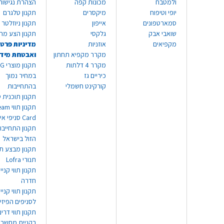
ולמטבח
מכונות קפה
הצהרת נגישות
יופי וטיפוח
מיקסרים
תקנון טלגרם
סמארטפונים
אייפון
תקנון ניוזלטר
שואבי אבק
גלקסי
תקנון הצע מח
מקפיאים
אוזניות
מדיניות פרטי
מקרר מקפיא תחתון
ואבטחת מיד
מקרר 4 דלתות
תקנון
כיריים גז
במחיר נמוך
קורקינט חשמלי
בהתחייבות
תקנון תוכנית ט
תקנון תו
Card סניפי אילת
תקנון התחייבו
הזול בישראל
תקנון מבצע תו
תנורי Lofra
תקנון תווי קניי
חדרה
תקנון תווי קניי
לסניפים הפיזי
תקנון תווי דר
בקניית מחשב נ