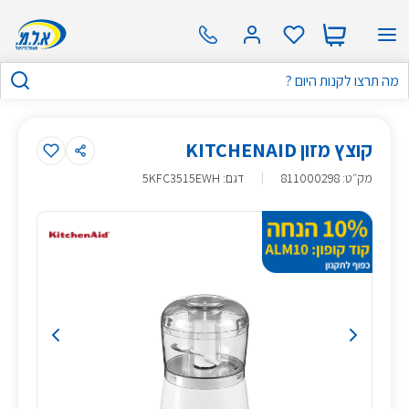
קוצץ מזון KITCHENAID
מק״ט
:
811000298
דגם: 5KFC3515EWH