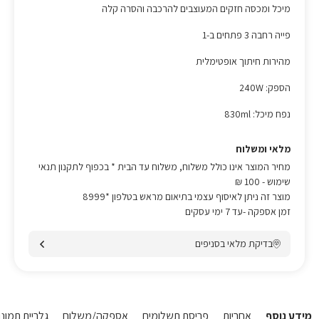
מיכל ומכסה חזקים המעוצבים להרכבה והסרה קלה
פייה רחבה 3 פתחים ב-1
מהירות חיתוך אופטימלית
הספק: 240W
נפח מיכל: 830ml
מלאי ומשלוח
מחיר המוצר אינו כולל משלוח, משלוח עד הבית * בכפוף לתקנון תנאי
שימוש
- 100 ₪
מוצר זה ניתן לאיסוף עצמי בתיאום מראש בטלפון *8999
זמן אספקה -עד 7 ימי עסקים
בדיקת מלאי בסניפים
מידע נוסף
אחריות
פריסת תשלומים
אספקה/משלוח
גלריית תמונו