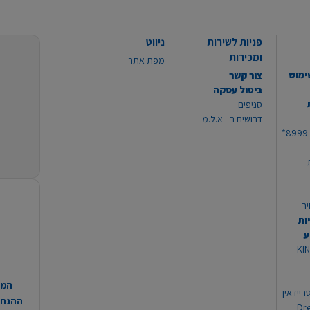
פניות לשירות
ניווט
ומכירות
מפת אתר
ימוש
צור קשר
ביטול עסקה
סניפים
דרושים ב - א.ל.מ.
יר
ות
ע
 מוצרי KING
המח
ריידאין
ההנחות
וי Dream