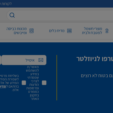
לקוחות ע
מוצרי חשמל
מכונות כביסה
מדיח כלים
למטבח ולבית
ומייבשים
פו לניוזלטר
אימייל
מאשר/ת
להשתמש
במידע
ם בטוח לא רוצים
בשליחת פרטיי,
שמסרתי
לשמירת המידע 
לצרכי
המידע של אלמ
הודעות
בהתאם ל
מדינ
ופרסומות
אלמ.
כמפורט
בתקנון
האתר