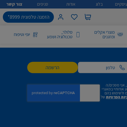
יסקיים
בלוג
אודות
סניפים
צור קשר
הזמנה טלפונית 8999*
מוצרי אקלים
סלולר,
יופי וטיפוח
ומזגנים
טכנולוגיה ושמע
הרשמה
 אני מסכים/ה
אודותיי במאגרי
 ולשימוש בהם
יות הפרטיות
של