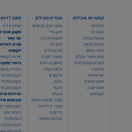
קטגוריות מובילות
מוצרים מובילים
חשוב לדעת
טלוויזיות
שואבי אבק רובוטיים
אודות א.ל.מ
מקררים
מזגן עילי
תקנון תנאי ש
מכונות כביסה
שעונים חכמים
צור קשר
מייבשי כביסה
מיקרוגל
פנייה לשירות
מסכי מחשב
מזגים ניידים
לקוחות
מיזוג ומוצרי אקלים
מאוורר תקרה
שירות לקוחות 8999*
מוצרים קטנים לבית
מחשבים ניידים
ביטול עסקה
ולמטבח
מכונות קפה
הצהרת נגישות
יופי וטיפוח
מיקסרים
תקנון טלגרם
סמארטפונים
אייפון
תקנון ניוזלטר
שואבי אבק
גלקסי
תקנון הצע מח
מקפיאים
אוזניות
מדיניות פרטי
מקרר מקפיא תחתון
ואבטחת מיד
מקרר 4 דלתות
תקנון
כיריים גז
במחיר נמוך
קורקינט חשמלי
בהתחייבות
תקנון תוכנית ט
תקנון תו