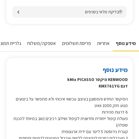
בדיקת מלאי בסניפים
מידע נוסף
אחריות
פריסת תשלומים
אספקה/משלוח
גלריית תמונות
מידע נוסף
KENWOOD מיקסר kMix PICASSO
דגם KMX761YG
המיקסר החדש והמסוגנן בעיצוב עכשווי איכותי ולא מתפשר על ביצועים
מנוע חזק 1000 וואט
6 דרגות מהירות
פעולת קיפול ייחודית וחדשנית לקיפול ושילוב רכיבים (טוב במיוחד להכנת
סופלה)
קערת נירוסטה 5 ליטר עם ידית ארגונומית
3 מערבלים רחבים להקצפה ללישה וערבול המגיעים לדפנות ותחתית