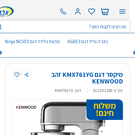
נינג’ה גריל דגם AG653
מכונת גלידה דגם Ninja NC503
מיקסר דגם KMX761YG זהב
KENWOOD
מק״ט
:
811001188
דגם: KMX761YG