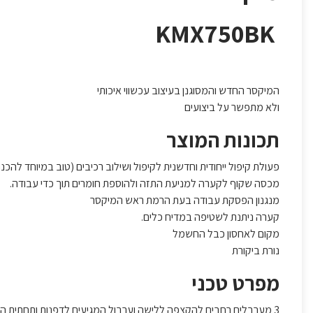
KMX750BK
המיקסר החדש והמסוגנן בעיצוב עכשווי איכותי
ולא מתפשר על ביצועים
תכונות המוצר
פעולת קיפול ייחודית וחדשנית לקיפול ושילוב רכיבים (טוב במיוחד להכנ
מכסה שקוף לקערה למניעת התזה ולהוספת חומרים תוך כדי עבודה.
מנגנון הפסקת עבודה בעת הרמת ראש המיקסר
קערה ניתנת לשטיפה במדיח כלים.
מקום לאחסון כבל החשמל
נורת ביקורת
מפרט טכני
3 מערבלים רחבים להקצפה ללישה וערבול המגיעים לדפנות ותחתית הקערה בצורה מושלמת.