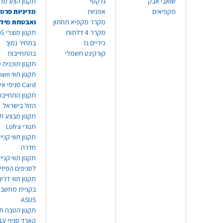
שואבי אבק
גלקסי
תקנון הצע מח
מקפיאים
אוזניות
מדיניות פרטי
מקרר מקפיא תחתון
ואבטחת מיד
מקרר 4 דלתות
תקנון
כיריים גז
במחיר נמוך
קורקינט חשמלי
בהתחייבות
תקנון תוכנית ט
תקנון תו
Card סניפי אילת
תקנון התחייבו
הזול בישראל
תקנון מבצע תו
תנורי Lofra
תקנון תווי קניי
חדרה
תקנון תווי קניי
לסניפים הפיזי
תקנון תווי דר
בקניית מחשב נ
ASUS
תקנון הטבה תו
קארד סניף TLV