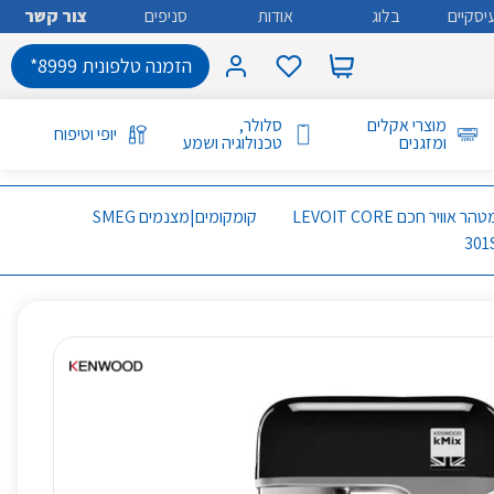
יסקיים
בלוג
אודות
סניפים
צור קשר
הזמנה טלפונית 8999*
מוצרי אקלים
סלולר,
יופי וטיפוח
ומזגנים
טכנולוגיה ושמע
מטהר אוויר חכם LEVOIT CORE
קומקומים|מצנמים SMEG
301