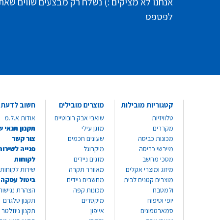
אנחנו לא מציקים :) נשלח רק מבצעים שווים שאת
לפספס
קטגוריות מובילות
מוצרים מובילים
חשוב לדעת
טלוויזיות
שואבי אבק רובוטיים
אודות א.ל.מ
מקררים
מזגן עילי
תקנון תנאי ש
מכונות כביסה
שעונים חכמים
צור קשר
מייבשי כביסה
מיקרוגל
פנייה לשירות
מסכי מחשב
מזגים ניידים
לקוחות
מיזוג ומוצרי אקלים
מאוורר תקרה
שירות לקוחות 8999*
מוצרים קטנים לבית
מחשבים ניידים
ביטול עסקה
ולמטבח
מכונות קפה
הצהרת נגישות
יופי וטיפוח
מיקסרים
תקנון טלגרם
סמארטפונים
אייפון
תקנון ניוזלטר