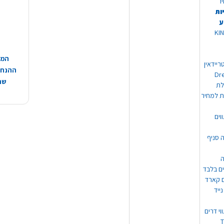
יר
ות
ע
 מוצרי KING
המח
ריידאין
ההנחות
וי Dream
שהמ
ת למחיר
וים
ה סניף
ה
ים בלבד
ים קארד
ייד
וי דרים