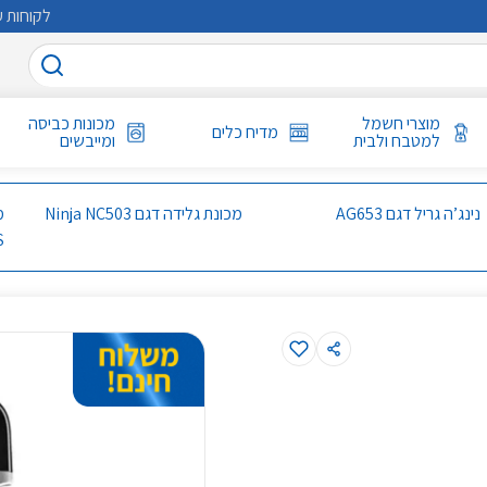
לקוחות ע
מוצרי חשמל
מכונות כביסה
מדיח כלים
למטבח ולבית
ומייבשים
נינג’ה גריל דגם AG653
מכונת גלידה דגם Ninja NC503
S