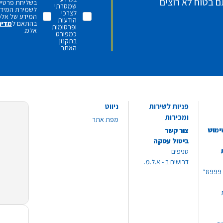
ם בטוח לא רוצים
בשליחת פרטיי,
שמסרתי
לשמירת המידע 
לצרכי
המידע של אלמ
הודעות
בהתאם ל
מדינ
ופרסומות
אלמ.
כמפורט
בתקנון
האתר
פניות לשירות
ניווט
ומכירות
מפת אתר
ימוש
צור קשר
ביטול עסקה
סניפים
דרושים ב - א.ל.מ.