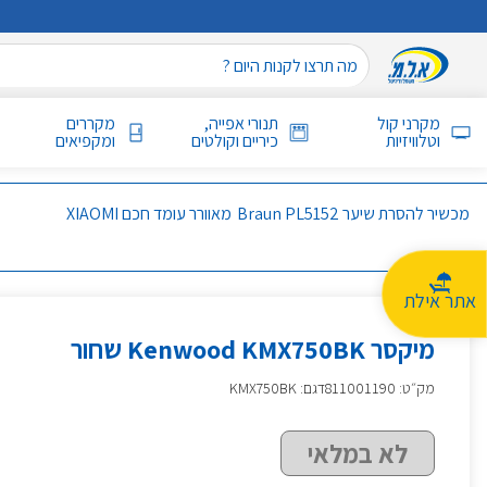
מקרני קול
תנורי אפייה,
מקררים
וטלוויזיות
כיריים וקולטים
ומקפיאים
מכשיר להסרת שיער Braun PL5152
מאוורר עומד חכם XIAOMI
אתר אילת
מיקסר Kenwood KMX750BK שחור
מק״ט
:
811001190
דגם: KMX750BK
לא במלאי