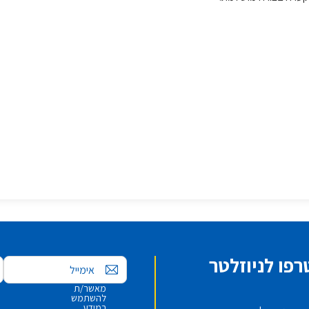
פו לניוזלטר
אימייל
מאשר/ת
להשתמש
במידע