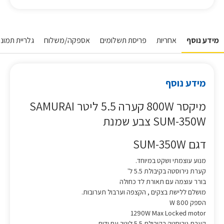
מידע נוסף
אחריות
פריסת תשלומים
אספקה/משלוח
גלריית תמונות
מידע נוסף
מיקסר 800W קערה 5.5 ליטר SAMURAI
SUM-350W צבע שמנת
דגם SUM-350W
מנוע עוצמתי ושקט במיוחד.
קערת נירוסטה בקיבולת 5.5 ל'
בורר עוצמה עם תאורת לד כחולה
מושלם ללישת בצקים , הקצפה וערבול תערובות.
הספק W 800
1290W Max Locked motor
קערת נירוסטה בקיבולת 5.5 ליטר עם ידית