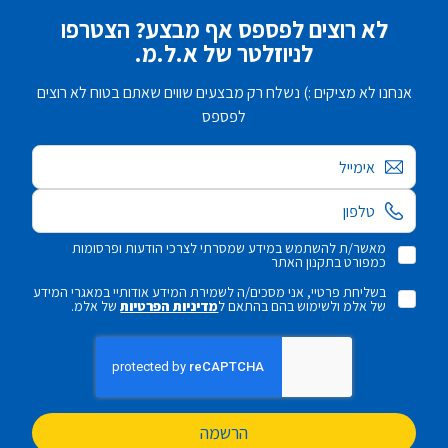
לא רוצים לפספס אף מבצע? הצטרפו
לניוזלטר של א.ל.מ.
אנחנו לא מציקים :) נשלח רק מבצעים שווים שאתם בטוח לא רוצים
לפספס
אימייל
מאשר/ת להשתמש במידע שמסרתי לצרכי הודעות ופרסומות
כמפורט בתקנון האתר
בשליחת פרטיי, אני מסכים/ה לשמירת המידע אודותיי במאגרי המידע
של אלמ ולשימוש בהם בהתאם ל
מדיניות הפרטיות
של אלמ.
הרשמה