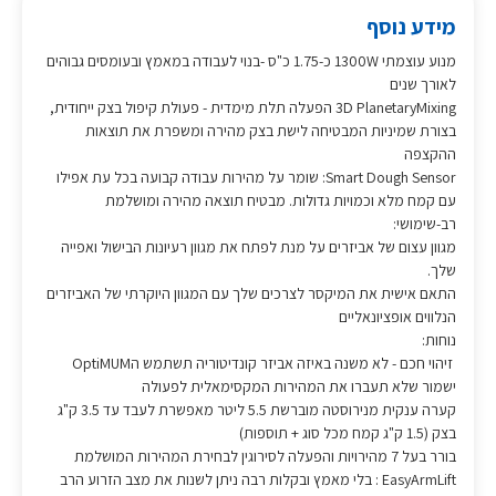
מידע נוסף
מנוע עוצמתי 1300W כ-1.75 כ"ס -בנוי לעבודה במאמץ ובעומסים גבוהים
לאורך שנים
3D PlanetaryMixing הפעלה תלת מימדית - פעולת קיפול בצק ייחודית,
בצורת שמיניות המבטיחה לישת בצק מהירה ומשפרת את תוצאות
ההקצפה
Smart Dough Sensor: שומר על מהירות עבודה קבועה בכל עת אפילו
עם קמח מלא וכמויות גדולות. מבטיח תוצאה מהירה ומושלמת
רב-שימושי:
מגוון עצום של אביזרים על מנת לפתח את מגוון רעיונות הבישול ואפייה
שלך.
התאם אישית את המיקסר לצרכים שלך עם המגוון היוקרתי של האביזרים
הנלווים אופציונאליים
נוחות:
זיהוי חכם - לא משנה באיזה אביזר קונדיטוריה תשתמש הOptiMUM
ישמור שלא תעברו את המהירות המקסימאלית לפעולה
קערה ענקית מנירוסטה מוברשת 5.5 ליטר מאפשרת לעבד עד 3.5 ק"ג
בצק (1.5 ק"ג קמח מכל סוג + תוספות)
בורר בעל 7 מהירויות והפעלה לסירוגין לבחירת המהירות המושלמת
EasyArmLift : בלי מאמץ ובקלות רבה ניתן לשנות את מצב הזרוע הרב