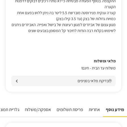
ההקצפה. בנוסף הפעולה מבטיחה כי לא נותרו רכיבים דבוקים לדפנות
הקערה
קערה ענקית מנירוסטה מוברשת 5.5 ליטר בה ניתן ללוש בפעם אחת
כמויות גדולות של בצק (עד 3.5 קילו בצק)
מגוון עצום של אביזרים למגוון רעיונות של בישול ואפייה. האביזרים ניתנים
לשימוש בקלות רבה הודות לחיבור קל המסומן בצבעים שונים
מלאי ומשלוח
משלוח עד הבית - חינם!
בדיקת מלאי בסניפים
מידע נוסף
אחריות
פריסת תשלומים
אספקה/משלוח
גלריית תמונות