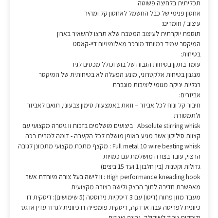
תכליתית בלחיצה פשוטה
אחסון פנימי של כבל החשמל לאחסון קל ומהיר
עיצוב / חומרים:
תוספת יוקרתית לעיצוב המטבח שלא תרצו להשאיר בארון
המיקסר עמיד במיוחד מורכב מאלומיניום דיי-קאסט
בטיחות:
עומד בתקן בטיחות הגבוה של בוש וכולל מכסים לגיר
מנגנון בטיחות אלקטרוני, מונע הפעלה לא בטיחותית של המיקסר
רגליות יניקה מגומי ליציבות מוגברת
אביזרים:
חיבור קל ונוח לכל אביזר – וזאת באמצעות סימון צבעוני, תואם לאביזר
ולתמסורת.
Absolute stirring whisk : ביצועים מושלמים בזכות וו גיטרה מקצועי עם
קצוות סיליקון אשר מגיע באופן מושלם לכל הקערה - דומה למרית רכה
Full metal 10 wire beating whisk : מקצף מתכת מקצועי מתכוונן לגובה
הרצוי, עובד בצורה מושלמת עם כמויות
גדולות וקטנות (בין חלבון 1 ועד 15 ביצים)
High performance kneading hook : וו לישה בעל צורה מיוחדת אשר
מאפשרת חדירה לתוך הבצק ולישה בצורה מקצועית
מעבד מזון פתוח (דיטו) עם 3 דיסקיות נירוסטה (5 שימושים): דיסקית דו
כיוונית לפריסה עבה או דקה, דיסקית פומפייה דו כיוונית לגרוד עדין או גס
ודיסקית גירוד לשוקולד, גבינה ואגוזים