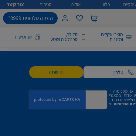
יסקיים
בלוג
אודות
סניפים
צור קשר
הזמנה טלפונית 8999*
מוצרי אקלים
סלולר,
יופי וטיפוח
ומזגנים
טכנולוגיה ושמע
הרשמה
 אני מסכים/ה
אודותיי במאגרי
 ולשימוש בהם
יות הפרטיות
של