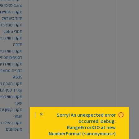
Card סניפי אילת
תקנון התחייבו
הזול בישראל
תקנון מבצע תו
תנורי Lofra
תקנון תווי קניי
חדרה
תקנון תווי קניי
לסניפים הפיזי
תקנון תווי דר
בקניית מחשב נ
ASUS
תקנון הטבה תו
קארד סניף TLV
תקנון תווי קנייה
עופר
Sorry! An unexpected error
הנחה
occurred. Debug:
תקנון פעילות
RangeError31O at new
משפיענים
NumberFormat (<anonymous>)