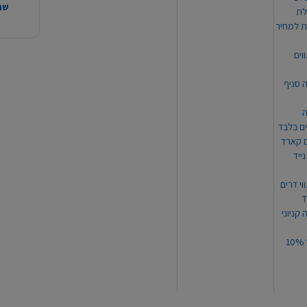
שהמ
ת למחיר
וים
ה סניף
ה
ים בלבד
ים קארד
ייד
וי דרים
 קניוני
תקנון קופון עד 10%