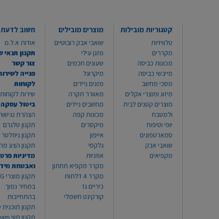
קטגוריות מובילות
מוצרים מובילים
חשוב לדעת
טלוויזיות
שואבי אבק רובוטיים
אודות א.ל.מ
מקררים
מזגן עילי
תקנון תנאי ש
מכונות כביסה
שעונים חכמים
צור קשר
מייבשי כביסה
מיקרוגל
פנייה לשירות
מסכי מחשב
מזגים ניידים
לקוחות
מיזוג ומוצרי אקלים
מאוורר תקרה
שירות לקוחות 8999*
מוצרים קטנים לבית
מחשבים ניידים
ביטול עסקה
ולמטבח
מכונות קפה
הצהרת נגישות
יופי וטיפוח
מיקסרים
תקנון טלגרם
סמארטפונים
אייפון
תקנון ניוזלטר
שואבי אבק
גלקסי
תקנון הצע מח
מקפיאים
אוזניות
מדיניות פרטי
מקרר מקפיא תחתון
ואבטחת מיד
מקרר 4 דלתות
תקנון
כיריים גז
במחיר נמוך
קורקינט חשמלי
בהתחייבות
תקנון תוכנית ט
תקנון תו