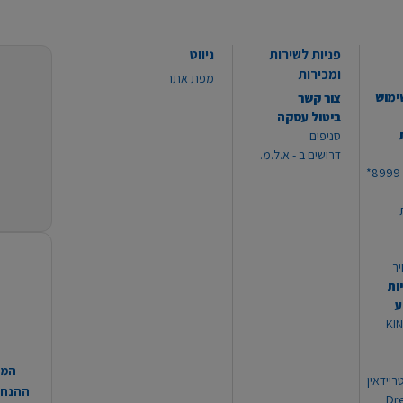
פניות לשירות
ניווט
ומכירות
מפת אתר
ימוש
צור קשר
ביטול עסקה
סניפים
דרושים ב - א.ל.מ.
יר
ות
ע
 מוצרי KING
המח
ריידאין
ההנחות
וי Dream