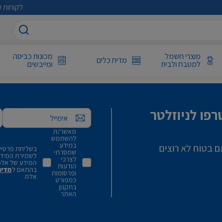
לקוחות ע
מוצרי חשמל
מכונות כביסה
מדיח כלים
למטבח ולבית
ומייבשים
פו לניוזלטר
אימייל
מאשר/ת
להשתמש
במידע
ם בטוח לא רוצים
בשליחת פרטיי,
שמסרתי
לשמירת המידע 
לצרכי
המידע של אלמ
הודעות
בהתאם ל
מדינ
ופרסומות
אלמ.
כמפורט
בתקנון
האתר