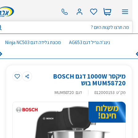
נינג’ה גריל דגם AG653
מכונת גלידה דגם Ninja NC503
מיקסר 1000W דגם BOSCH
MUM58720 בוש
מק״ט
:
812000153
דגם: MUM58720