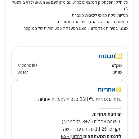
כל חלקי הפלסטיק הנמצאים במגע עם מזון הינם BPA free (ללא ביספנול
A)
רגליות יניקה מגומי ליציבות מוגברת
בטיחות גבוהה בשל הגנה בפני התחממות יתר
מנגנון בטיחות אלקטרוני , מונע הפעלה לא בטיחותית של המיקסר
תכונות
מק״ט
812000153
מותג
Bosch
אחריות
שנתיים אחריות ע"י BSH בכפוף לתעודת אחריות
_________
הרחבת אחריות
10 שנות אחריות ( 8+2 על המנוע )
תקף מ- 1.1.26 ועד הודעה חדשה
לדגמים המשתתפים
בתקנון BSH