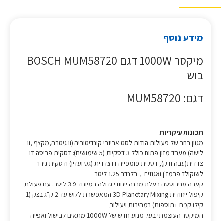
מידע נוסף
מיקסר 1000W דגם BOSCH MUM58720
בוש
דגם: MUM58720
תכונות עיקריות
מגוון רחב של פעולות הודות לסט אביזרי קונדיטוריה (וו גיטרה,מקצף ,וו
לישה) מעבד מזון פתוח כולל 3 דסקיות (5 שימושים): דסקית פריסה דו
צדדית(עבה ודק), דסקית פומפייה דו צדדית (גס ועדין) ודסקית גירוד
לשוקולד פרמז'ן ואגוזים，בלנדר 1.25 ליטר
קערה מנירוסטה בעלת מבנה ייחודי גדולה במיוחד 3.9 ליטר. עם פעולת
קיפול ייחודית 3D Planetary Mixing המאפשרת ללוש עד 2 ק"ג בצק (1
קילו קמח +תוספות) במהירות ויעילות
המיקסר העוצמתי בעל מנוע חדש של 1000W מתאים לבישול ואפייה