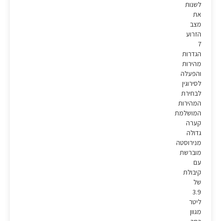
לשנות
את
מצב
הזרוע
7
הגדרות
מהירות
והפעלה
לסירוגין
לבחירת
המהירות
המושלמת
קערה
גדולה
מנירוסטה
מוברשת
עם
קיבולת
של
3.9
ליטר
מגוון