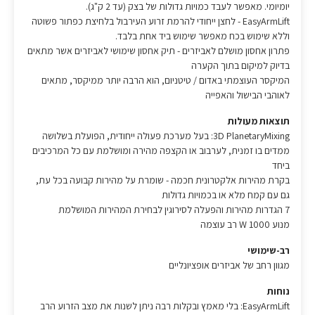
יומיומי. מאפשר לעבד כמויות גדולות של בצק (עד 2 ק"ג).
EasyArmLift - לחצן ייחודי להרמת זרוע העירבול בלחיצת כפתור פשוטה
וללא שימוש בכח מאפשר שימוש ביד אחת בלבד.
פתרון אחסון מושלם לאביזרים - תיק אחסון שימושי לאביזרים אשר מתאים
בדיוק למיקום בתוך הקערה
המיקסר העוצמתי באדום / טיטניום, הוא הרבה יותר ממיקסר, מתאים
לאוהבי הבישול והאפייה
תוצאות מעולות
3D PlanetaryMixing: בעל מערכת פעולה ייחודית, הפועלת בשלושה
ממדים בו זמנית, לערבוב או הקצפה מהירה ומושלמת עם כל המרכיבים
ביחד
בקרת מהירות אלקטרונית חכמה - שומרת על מהירות קבועה בכל עת,
גם עם קמח מלא או בכמויות גדולות
7 הגדרות מהירות והפעלה לסירוגין לבחירת המהירות המושלמת
מנוע 1000 W רב עוצמה
רב-שימושי
מגוון רחב של אביזרים אופציונליים
נוחות
EasyArmLift: בלי מאמץ ובקלות רבה ניתן לשנות את מצב הזרוע הרב