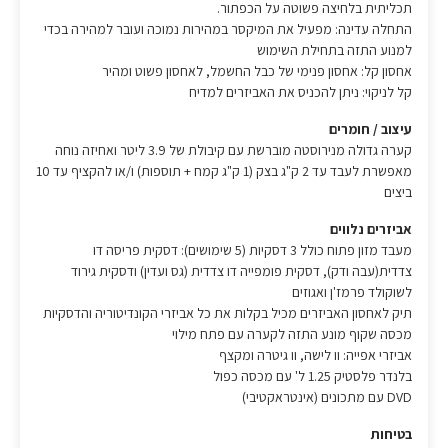
תכליתית בלחיצה פשוטה על הכפתור.
התחלה עדינה: מפעיל את המיקסר במהירות נמוכה ועובר למהירה בכדי
למנוע התזה בתחילת השימוש
אחסון קל: אחסון פנימי של כבל החשמל, לאחסון פשוט ומהיר
קל לניקוי: ניתן להכניס את האביזרים למדיח
עיצוב / חומרים
קערה גדולה מנירוסטה מוברשת עם קיבולת של 3.9 ליטר ואחיזה נוחה
מאפשרת לעבד עד 2 ק"ג בצק (1 ק"ג קמח + תוספות) ו/או להקציף עד 10
ביצים
אביזרים נלווים
מעבד מזון פתוח כולל 3 דסקיות (5 שימושים): דסקית פריסה דו
צדדית(עבה ודק), דסקית פומפייה דו צדדית (גס ועדין) ודסקית גירוד
לשוקולד פרמז'ן ואגוזים
תיק לאחסון האביזרים מכיל בקלות את כל אביזרי הקונדיטוריה והדסקיות
מכסה שקוף מונע התזה לקערה עם פתח מילוי
אביזרי אפייה: וו לישה, וו גיטרה ומקצף
בלנדר פלסטיק‏ 1.25 ל' עם מכסה כפול
DVD עם מתכונים (אינטראקטיבי)
בטיחות