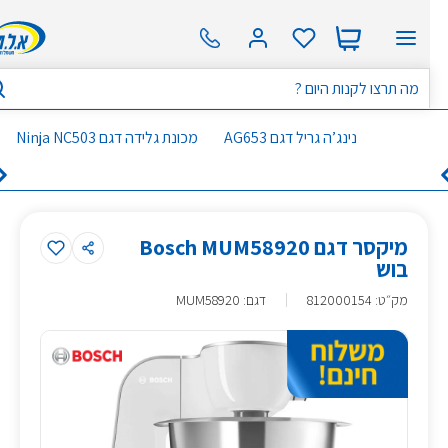
נינג’ה גריל דגם AG653
מכונת גלידה דגם Ninja NC503
מיקסר דגם Bosch MUM58920
בוש
מק״ט
:
812000154
דגם: MUM58920