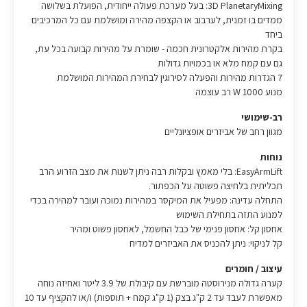
3D PlanetaryMixing: בעל מערכת פעולה ייחודית, הפועלת בשלושה
ממדים בו זמנית, לערבוב או הקצפה מהירה ומושלמת עם כל המרכיבים
ביחד
בקרת מהירות אלקטרונית חכמה - שומרת על מהירות קבועה בכל עת,
גם עם קמח מלא או בכמויות גדולות
7 הגדרות מהירות והפעלה לסירוגין לבחירת המהירות המושלמת
מנוע 1000 W רב עוצמה
רב-שימושי
מגוון רחב של אביזרים אופציונליים
נוחות
EasyArmLift: בלי מאמץ ובקלות רבה ניתן לשנות את מצב הזרוע הרב
תכליתית בלחיצה פשוטה על הכפתור.
התחלה עדינה: מפעיל את המיקסר במהירות נמוכה ועובר למהירה בכדי
למנוע התזה בתחילת השימוש
אחסון קל: אחסון פנימי של כבל החשמל, לאחסון פשוט ומהיר
קל לניקוי: ניתן להכניס את האביזרים למדיח
עיצוב / חומרים
קערה גדולה מנירוסטה מוברשת עם קיבולת של 3.9 ליטר ואחיזה נוחה
מאפשרת לעבד עד 2 ק"ג בצק (1 ק"ג קמח + תוספות) ו/או להקציף עד 10