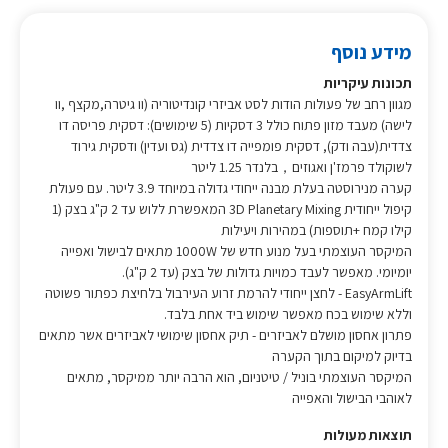
מידע נוסף
תכונות עיקריות
מגוון רחב של פעולות הודות לסט אביזרי קונדיטוריה (וו גיטרה,מקצף ,וו
לישה) מעבד מזון פתוח כולל 3 דסקיות (5 שימושים): דסקית פריסה דו
צדדית(עבה ודק), דסקית פומפייה דו צדדית (גס ועדין) ודסקית גירוד
לשוקולד פרמז'ן ואגוזים，בלנדר 1.25 ליטר
קערה מנירוסטה בעלת מבנה ייחודי גדולה במיוחד 3.9 ליטר. עם פעולת
קיפול ייחודית 3D Planetary Mixing המאפשרת ללוש עד 2 ק"ג בצק (1
קילו קמח +תוספות) במהירות ויעילות
המיקסר העוצמתי בעל מנוע חדש של 1000W מתאים לבישול ואפייה
יומיומי. מאפשר לעבד כמויות גדולות של בצק (עד 2 ק"ג).
EasyArmLift - לחצן ייחודי להרמת זרוע העירבול בלחיצת כפתור פשוטה
וללא שימוש בכח מאפשר שימוש ביד אחת בלבד.
פתרון אחסון מושלם לאביזרים - תיק אחסון שימושי לאביזרים אשר מתאים
בדיוק למיקום בתוך הקערה
המיקסר העוצמתי בוניל / טיטניום, הוא הרבה יותר ממיקסר, מתאים
לאוהבי הבישול והאפייה
תוצאות מעולות