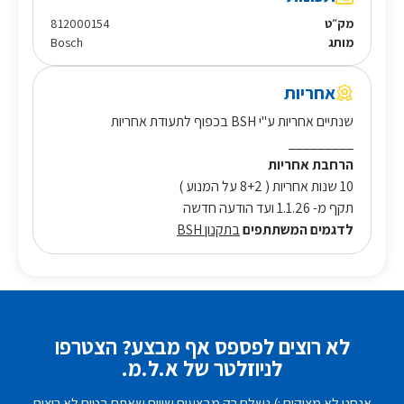
מק״ט
812000154
מותג
Bosch
אחריות
שנתיים אחריות ע"י BSH בכפוף לתעודת אחריות
_________
הרחבת אחריות
10 שנות אחריות ( 8+2 על המנוע )
תקף מ- 1.1.26 ועד הודעה חדשה
לדגמים המשתתפים
בתקנון BSH
לא רוצים לפספס אף מבצע? הצטרפו
לניוזלטר של א.ל.מ.
אנחנו לא מציקים :) נשלח רק מבצעים שווים שאתם בטוח לא רוצים