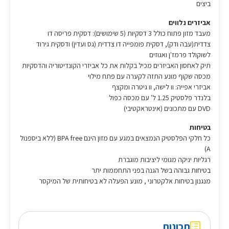
ביצים
אביזרים נלווים
מעבד מזון פתוח כולל 3 דסקיות (5 שימושים): דסקית פריסה דו
צדדית(עבה ודק), דסקית פומפייה דו צדדית (גס ועדין) ודסקית גירוד
לשוקולד פרמז'ן ואגוזים
תיק לאחסון האביזרים מכיל בקלות את כל אביזרי הקונדיטוריה והדסקיות
מכסה שקוף מונע התזה לקערה עם פתח מילוי
אביזרי אפייה: וו לישה, וו גיטרה ומקצף
בלנדר פלסטיק‏ 1.25 ל' עם מכסה כפול
DVD עם מתכונים (אינטראקטיבי)
בטיחות
כל חלקי הפלסטיק הנמצאים במגע עם מזון הינם BPA free (ללא ביספנול
A)
רגליות יניקה מגומי ליציבות מוגברת
בטיחות גבוהה בשל הגנה בפני התחממות יתר
מנגנון בטיחות אלקטרוני , מונע הפעלה לא בטיחותית של המיקסר
תכונות