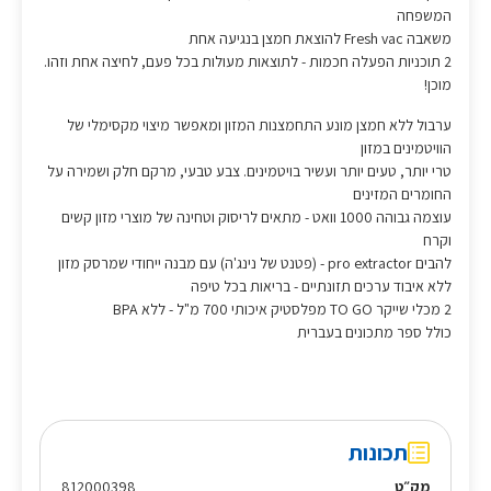
המשפחה
משאבה Fresh vac להוצאת חמצן בנגיעה אחת
2 תוכניות הפעלה חכמות - לתוצאות מעולות בכל פעם, לחיצה אחת וזהו.
מוכן!
ערבול ללא חמצן מונע התחמצנות המזון ומאפשר מיצוי מקסימלי של
הוויטמינים במזון
טרי יותר, טעים יותר ועשיר בויטמינים. צבע טבעי, מרקם חלק ושמירה על
החומרים המזינים
עוצמה גבוהה 1000 וואט - מתאים לריסוק וטחינה של מוצרי מזון קשים
וקרח
להבים pro extractor - (פטנט של נינג'ה) עם מבנה ייחודי שמרסק מזון
ללא איבוד ערכים תזונתיים - בריאות בכל טיפה
2 מכלי שייקר TO GO מפלסטיק איכותי 700 מ"ל - ללא BPA
כולל ספר מתכונים בעברית
תכונות
מק״ט
812000398