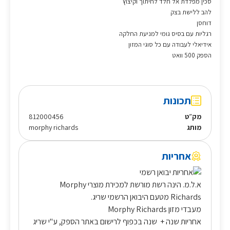
סכין מפלדת אל חלד לחיתוך וקיצוץ
להב ללישת בצק
דוחסן
רגליות עם בסיס גומי למניעת החלקה
אידיאלי לעבודה עם כל סוגי המזון
הספק 500 וואט
תכונות
מק״ט
812000456
מותג
morphy richards
אחריות
א.ל.מ. הינה רשת מורשת למכירת מוצרי Morphy
Richards מטעם היבואן הרשמי שריג.
מעבדי מזון Morphy Richards
אחריות שנה + שנה בכפוף לרישום באתר הספק, ע"י שריג