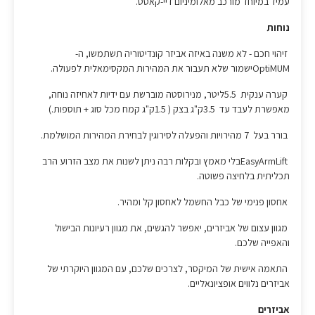
עמיד במיוחד מורכב מאלומיניום דיי-קאסט.
נוחות
זיהוי חכם - לא משנה באיזה אביזר קונדיטוריה תשתמשו, ה-
OptiMUMישמור שלא תעבור את המהירות המקסימאלית לפעולה.
קערה ענקית 5.5ליטר, מנירוסטה מוברשת עם ידיות לאחיזה נוחה,
מאפשרת לעבד עד 3.5ק"ג בצק ( 1.5ק"ג קמח מכל סוג + תוספות.)
בורר בעל 7 מהירויות והפעלה לסירוגין לבחירת המהירות המושלמת.
EasyArmLiftבלי מאמץ ובקלות רבה ניתן לשנות את מצב הזרוע הרב
תכליתית בלחיצה פשוטה.
אחסון פנימי של כבל החשמל לאחסון קל ומהיר.
מגוון עצום של אביזרים, יאפשר להגשים, את מגוון רעיונות הבישול
והאפייה שלכם.
התאמה אישית של המיקסר, לצרכים שלכם, עם המגוון היוקרתי של
אביזרים נלווים אופציונאליים.
אביזרים