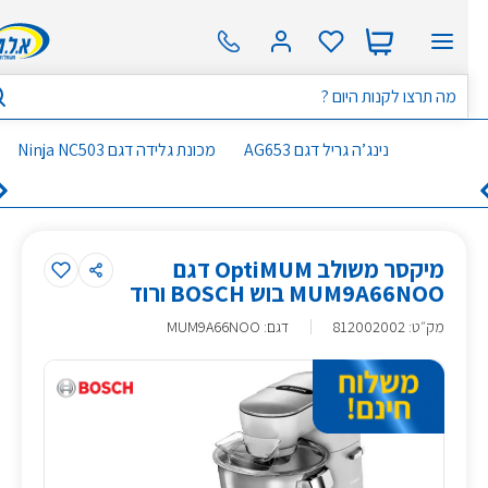
נינג’ה גריל דגם AG653
מכונת גלידה דגם Ninja NC503
מיקסר משולב OptiMUM דגם
MUM9A66NOO בוש BOSCH ורוד
מק״ט
:
812002002
דגם: MUM9A66NOO