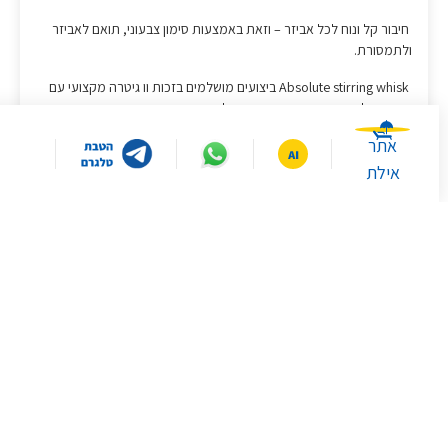
חיבור קל ונוח לכל אביזר – וזאת באמצעות סימון צבעוני, תואם לאביזר
ולתמסורת.
Absolute stirring whisk ביצועים מושלמים בזכות וו גיטרה מקצועי עם
קצוות סיליקון, אשר מגיע באופן מושלם
אתר
לכל דפנות הקערה - דומה למרית רכה.
אילת
Full metal 10 wire beating whisk מקצף מתכת מקצועי מתכוונן לגובה
הרצוי, עובד בצורה מושלמת עם כמויות גדולות וקטנות
(החל מחלבון אחד ועד 15ביצים.)
High performance kneading hook וו לישה בעל צורה מיוחדת אשר
מאפשרת חדירה לתוך הבצק ולישה בצורה מקצועית.
מכסה שקוף למניעת התזה, עם פתח גדול, להוספת מרכיבים, תוך כדי
עבודה.
בטיחות
במה תרצו שאסייע לכם היום?
עומד בתקן בטיחות הגבוה של בוש וכולל מכסי הגנה לגיר, עשויים